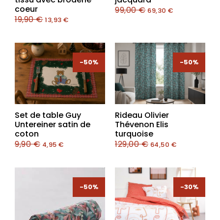
coeur
99,00
€
69,30
€
19,90
€
13,93
€
-50%
-50%
-50%
-50%
Set de table Guy
Rideau Olivier
Untereiner satin de
Thévenon Elis
coton
turquoise
9,90
€
129,00
€
4,95
€
64,50
€
-50%
-30%
-30%