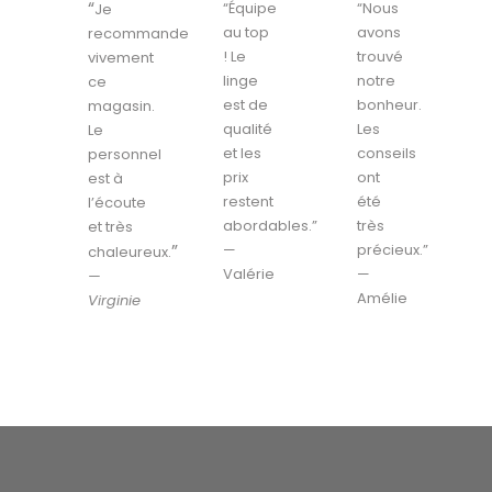
“
“Équipe
“Nous
Je
au top
avons
recommande
! Le
trouvé
vivement
linge
notre
ce
est de
bonheur.
magasin.
qualité
Les
Le
et les
conseils
personnel
prix
ont
est à
restent
été
l’écoute
abordables.”
très
et très
”
—
précieux.”
chaleureux.
Valérie
—
—
Amélie
Virginie