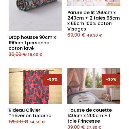
Parure de lit 260cm x
240cm + 2 taies 65cm
x 65cm 100% coton
Visages
69,00
€
48,30
€
Drap housse 90cm x
190cm 1 personne
coton lavé
36,00
€
18,00
€
-50%
-50%
-30%
-30%
Rideau Olivier
Housse de couette
Thévenon Lucarno
140cm x 200cm + 1
taie Princesse
129,00
€
64,50
€
39,00
€
27,30
€