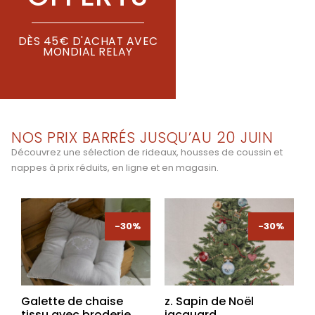
DÈS 45€ D'ACHAT AVEC
MONDIAL RELAY
NOS PRIX BARRÉS JUSQU’AU 20 JUIN
Découvrez une sélection de rideaux, housses de coussin et
nappes à prix réduits, en ligne et en magasin.
-30%
-30%
-30%
-30%
Galette de chaise
z. Sapin de Noël
tissu avec broderie
jacquard