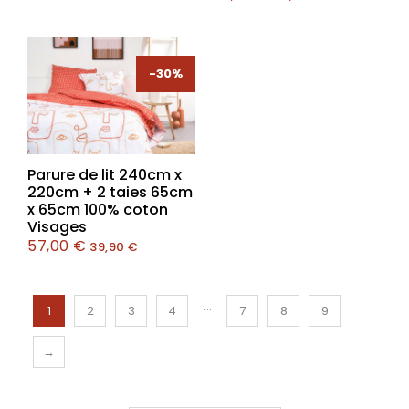
-30%
-30%
Parure de lit 240cm x
220cm + 2 taies 65cm
x 65cm 100% coton
Visages
57,00
€
39,90
€
…
1
2
3
4
7
8
9
→