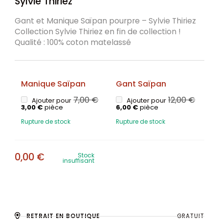
Sylvie Thiriez
Gant et Manique Saïpan pourpre – Sylvie Thiriez
Collection Sylvie Thiriez en fin de collection !
Qualité : 100% coton matelassé
Manique Saïpan
Gant Saïpan
7,00
€
12,00
€
Ajouter pour
Ajouter pour
3,00
€
pièce
6,00
€
pièce
Rupture de stock
Rupture de stock
0,00
€
Stock
insuffisant
RETRAIT EN BOUTIQUE
GRATUIT