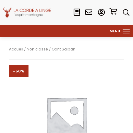
Accueil
/
Non classé
/ Gant Saïpan
-50%