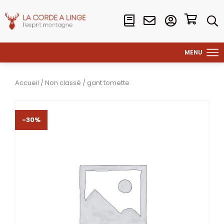
Accueil
/
Non classé
/ gant tomette
-30%