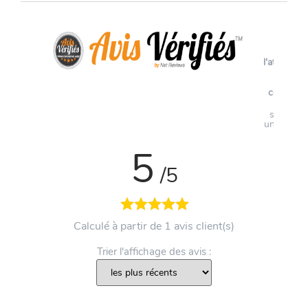
Voir
l'attestati
de
confianc
Avis
soumis à
un contrô
5
/5
Calculé à partir de 1 avis client(s)
Trier l'affichage des avis :