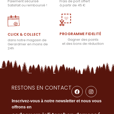
Frais de port offert
Paiement sécurisé
à partir de 45 €
Satisfait ou remboursé !
PROGRAMME FIDELITÉ
CLICK & COLLECT
Gagner des points
dans notre magasin de
et des bons de réduction
Gerardmer en moins de
24h
RESTONS EN CONTACT
Inscrivez-vous à notre newsletter et nous vous
offrons en