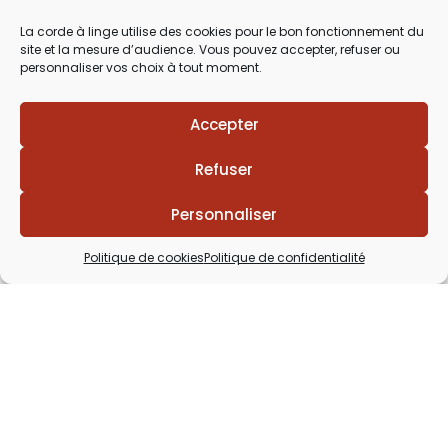
03 29 60 49 17
La corde à linge utilise des cookies pour le bon fonctionnement du
site et la mesure d’audience. Vous pouvez accepter, refuser ou
Du Mardi au Samedi
personnaliser vos choix à tout moment.
de 9h30 à 12h00 & de 14h00 à 18h30
Accepter
Refuser
Personnaliser
Politique de cookies
Politique de confidentialité
Lézards
Création
Site réalisé par