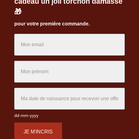
cadeau un joli torchon damassé
🎁
pour votre première commande.
dd-mm-yyyy
JE M'INCRIS