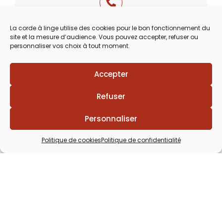
03 29 60 49 17
La corde à linge utilise des cookies pour le bon fonctionnement du
site et la mesure d’audience. Vous pouvez accepter, refuser ou
Du Mardi au Samedi
personnaliser vos choix à tout moment.
de 9h30 à 12h00 & de 14h00 à 18h30
Accepter
Refuser
Personnaliser
Politique de cookies
Politique de confidentialité
Lézards
Création
Site réalisé par