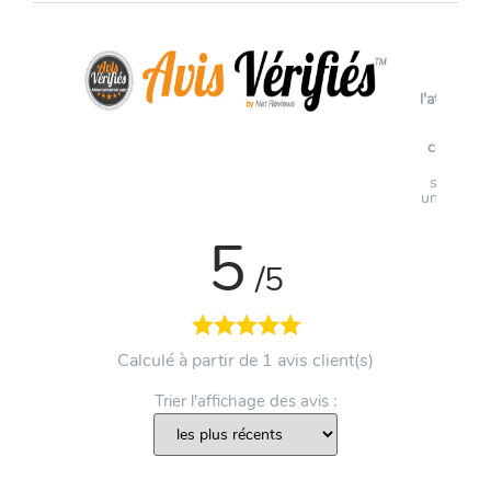
Voir
l'attestati
de
confianc
Avis
soumis à
un contrô
5
/5
Calculé à partir de 1 avis client(s)
Trier l'affichage des avis :