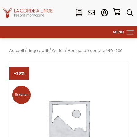
Accueil
/
Linge de lit
/
Outlet
/ Housse de couette 140×200
-30%
Soldes
Soldes