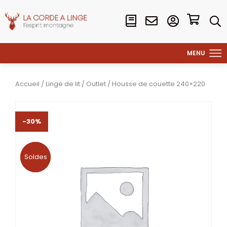
Accueil
/
Linge de lit
/
Outlet
/ Housse de couette 240×220
-30%
Soldes
Soldes