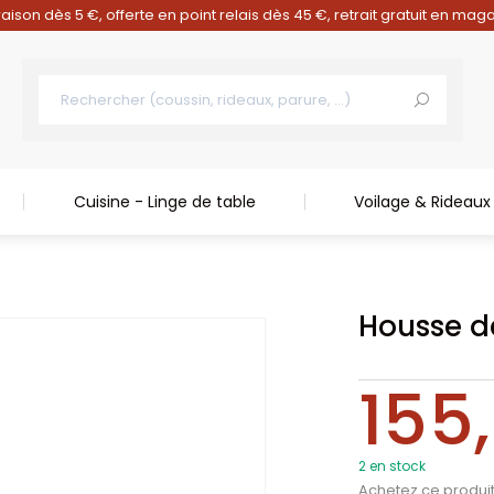
raison dès 5 €, offerte en point relais dès 45 €, retrait gratuit en mag
Cuisine - Linge de table
Voilage & Rideaux
Housse d
155
2 en stock
Achetez ce produi