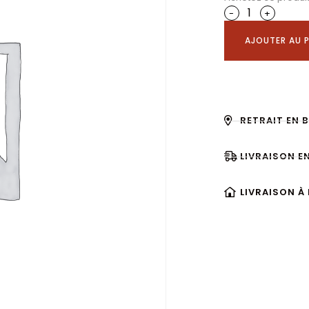
-
+
AJOUTER AU P
RETRAIT EN 
LIVRAISON E
LIVRAISON À