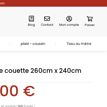
asin
Blog
Contact
Mon compte
Panier
plaid - coussin
Tissu au mètre
e couette 260cm x 240cm
,00
€
t et gagnez
155
Points !