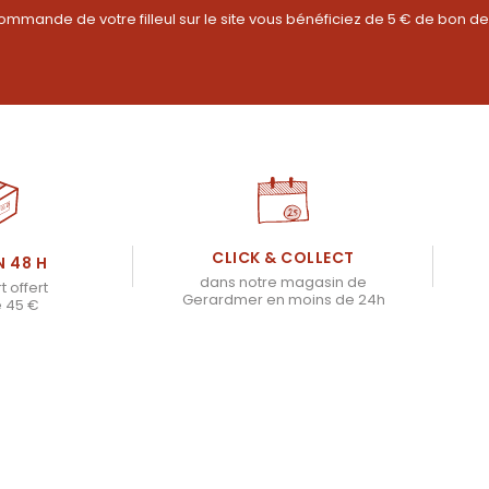
ommande de votre filleul sur le site vous bénéficiez de 5 € de bon de
CLICK & COLLECT
N 48 H
dans notre magasin de
t offert
Gerardmer en moins de 24h
e 45 €