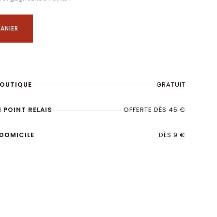
ANIER
BOUTIQUE
GRATUIT
N POINT RELAIS
OFFERTE DÈS 45 €
 DOMICILE
DÈS 9 €