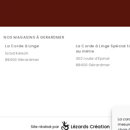
NOS MAGASINS À GERARDMER
La Corde à Linge
La Corde à Linge Spécial t
au mètre
1a bd Kelsch
302 route d’Epinal
88400 Gérardmer
88400 Gérardmer
La cord
mesure
Lézards
Création
Site réalisé par
choix 