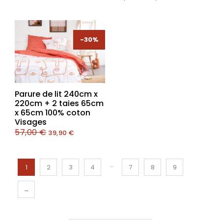
-30%
-30%
Parure de lit 240cm x
220cm + 2 taies 65cm
x 65cm 100% coton
Visages
57,00
€
39,90
€
…
1
2
3
4
7
8
9
→