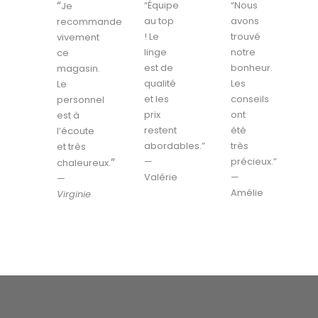
“
“Équipe
“Nous
Je
au top
avons
recommande
! Le
trouvé
vivement
linge
notre
ce
est de
bonheur.
magasin.
qualité
Les
Le
et les
conseils
personnel
prix
ont
est à
restent
été
l’écoute
abordables.”
très
et très
”
—
précieux.”
chaleureux.
Valérie
—
—
Amélie
Virginie