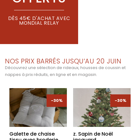
DÈS 45€ D'ACHAT AVEC
MONDIAL RELAY
NOS PRIX BARRÉS JUSQU’AU 20 JUIN
Découvrez une sélection de rideaux, housses de coussin et
nappes à prix réduits, en ligne et en magasin.
-30%
-30%
-30%
-30%
Galette de chaise
z. Sapin de Noël
tissu avec broderie
jacquard