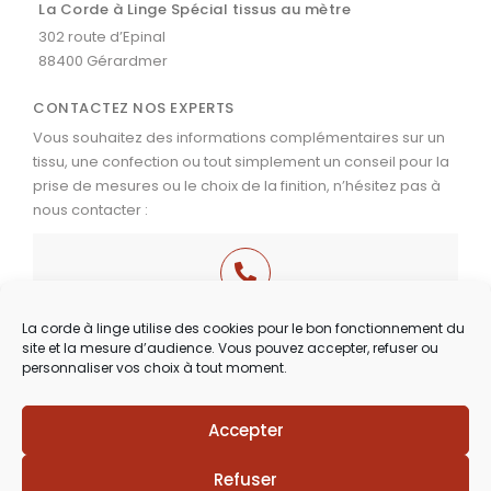
La Corde à Linge Spécial tissus au mètre
302 route d’Epinal
88400 Gérardmer
CONTACTEZ NOS EXPERTS
Vous souhaitez des informations complémentaires sur un
tissu, une confection ou tout simplement un conseil pour la
prise de mesures ou le choix de la finition, n’hésitez pas à
nous contacter :
03 29 60 49 17
La corde à linge utilise des cookies pour le bon fonctionnement du
site et la mesure d’audience. Vous pouvez accepter, refuser ou
Du Mardi au Samedi
personnaliser vos choix à tout moment.
de 9h30 à 12h00 & de 14h00 à 18h30
Accepter
Lézards
Création
Site réalisé par
Refuser