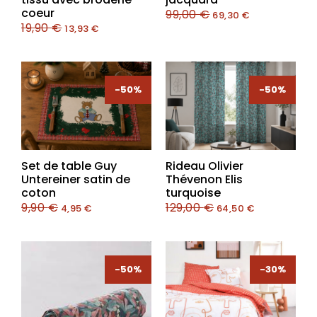
coeur
99,00
€
69,30
€
19,90
€
13,93
€
-50%
-50%
-50%
-50%
Set de table Guy
Rideau Olivier
Untereiner satin de
Thévenon Elis
coton
turquoise
9,90
€
129,00
€
4,95
€
64,50
€
-50%
-30%
-30%