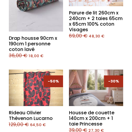
Parure de lit 260cm x
240cm + 2 taies 65cm
x 65cm 100% coton
Visages
69,00
€
48,30
€
Drap housse 90cm x
190cm 1 personne
coton lavé
36,00
€
18,00
€
-50%
-50%
-30%
-30%
Rideau Olivier
Housse de couette
Thévenon Lucarno
140cm x 200cm + 1
taie Princesse
129,00
€
64,50
€
39,00
€
27,30
€