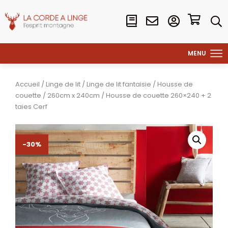
Accueil
/
Linge de lit
/
Linge de lit fantaisie
/
Housse de
couette
/
260cm x 240cm
/ Housse de couette 260×240 + 2
taies Cerf
-30%
-30%