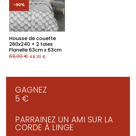
-30%
-30%
Housse de couette
260x240 + 2 taies
Flanelle 63cm x 63cm
69,00
€
48,30
€
GAGNEZ
5 €
PARRAINEZ UN AMI SUR LA
CORDE À LINGE