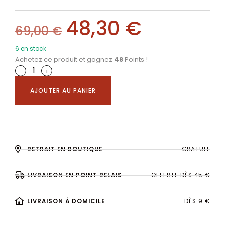
48,30
€
69,00
€
6 en stock
Achetez ce produit et gagnez
48
Points !
-
+
AJOUTER AU PANIER
RETRAIT EN BOUTIQUE
GRATUIT
LIVRAISON EN POINT RELAIS
OFFERTE DÈS 45 €
LIVRAISON À DOMICILE
DÈS 9 €