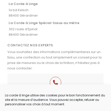
La Corde à Linge
1a bd Kelsch
88400 Gérardmer
La Corde à Linge Spécial tissus au mètre
302 route d’Epinal
88400 Gérardmer
CONTACTEZ NOS EXPERTS
Vous souhaitez des informations complémentaires sur un
tissu, une confection ou tout simplement un conseil pour la
prise de mesures ou le choix de la finition, n’hésitez pas à
nous contacter :
03 29 60 49 17
La corde à linge utilise des cookies pour le bon fonctionnement du
site et la mesure d’audience. Vous pouvez accepter, refuser ou
Du Mardi au Samedi
personnaliser vos choix à tout moment.
de 9h30 à 12h00 & de 14h00 à 18h30