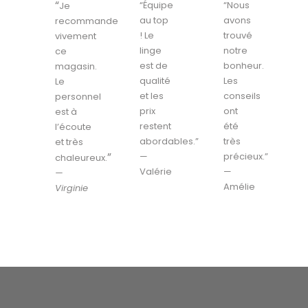
“
“Équipe
“Nous
Je
au top
avons
recommande
! Le
trouvé
vivement
linge
notre
ce
est de
bonheur.
magasin.
qualité
Les
Le
et les
conseils
personnel
prix
ont
est à
restent
été
l’écoute
abordables.”
très
et très
”
—
précieux.”
chaleureux.
Valérie
—
—
Amélie
Virginie