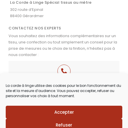
La Corde à Linge Spécial tissus au mètre
302 route d’Epinal
88400 Gérardmer
CONTACTEZ NOS EXPERTS
Vous souhaitez des informations complémentaires sur un
tissu, une confection ou tout simplement un conseil pour la
prise de mesures ou le choix de la finition, n’hésitez pas à
nous contacter :
03 29 60 49 17
La corde à linge utilise des cookies pour le bon fonctionnement du
site et la mesure d’audience. Vous pouvez accepter, refuser ou
Du Mardi au Samedi
personnaliser vos choix à tout moment.
de 9h30 à 12h00 & de 14h00 à 18h30
Accepter
Lézards
Création
Site réalisé par
Refuser