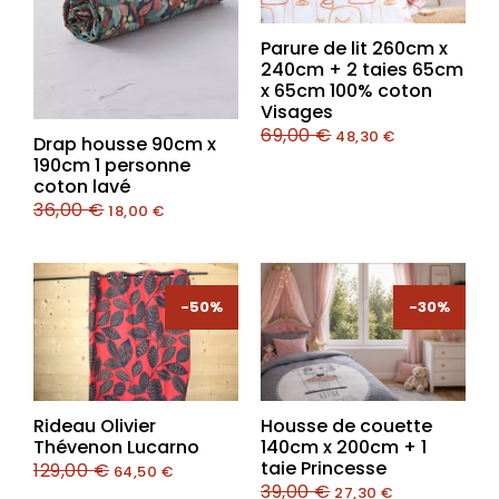
Parure de lit 260cm x
240cm + 2 taies 65cm
x 65cm 100% coton
Visages
69,00
€
48,30
€
Drap housse 90cm x
190cm 1 personne
coton lavé
36,00
€
18,00
€
-50%
-50%
-30%
-30%
Rideau Olivier
Housse de couette
Thévenon Lucarno
140cm x 200cm + 1
taie Princesse
129,00
€
64,50
€
39,00
€
27,30
€