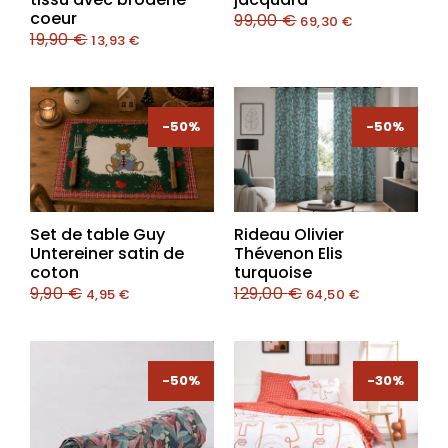
coeur
99,00
€
69,30
€
19,90
€
13,93
€
-50%
-50%
-50%
-50%
Set de table Guy
Rideau Olivier
Untereiner satin de
Thévenon Elis
coton
turquoise
9,90
€
129,00
€
4,95
€
64,50
€
-50%
-30%
-30%