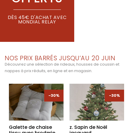
DÈS 45€ D'ACHAT AVEC
MONDIAL RELAY
NOS PRIX BARRÉS JUSQU’AU 20 JUIN
Découvrez une sélection de rideaux, housses de coussin et
nappes à prix réduits, en ligne et en magasin.
-30%
-30%
-30%
-30%
Galette de chaise
z. Sapin de Noël
tissu avec broderie
jacquard