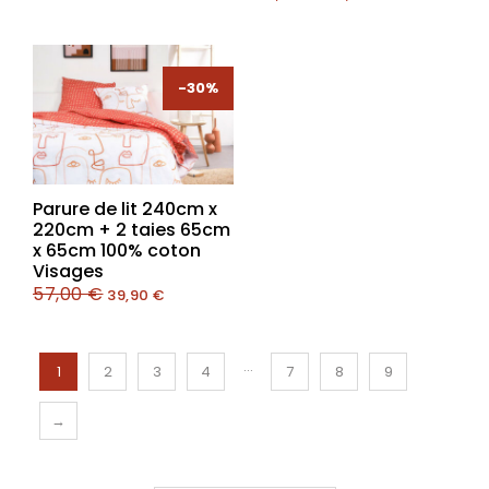
-30%
-30%
Parure de lit 240cm x
220cm + 2 taies 65cm
x 65cm 100% coton
Visages
57,00
€
39,90
€
…
1
2
3
4
7
8
9
→