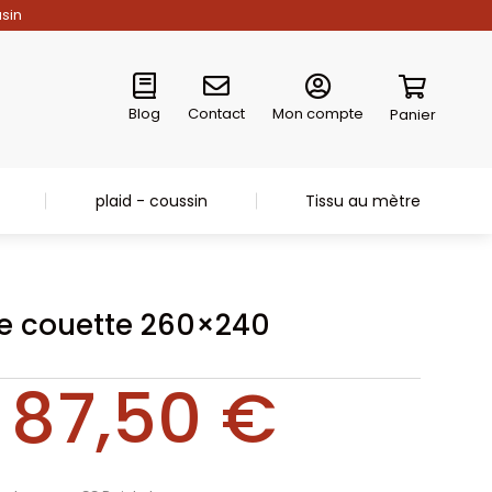
asin
Blog
Contact
Mon compte
Panier
plaid - coussin
Tissu au mètre
e couette 260×240
87,50
€