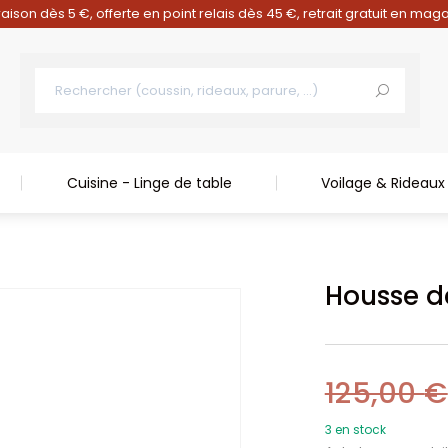
raison dès 5 €, offerte en point relais dès 45 €, retrait gratuit en mag
Cuisine - Linge de table
Voilage & Rideaux
Housse d
125,00
€
3 en stock