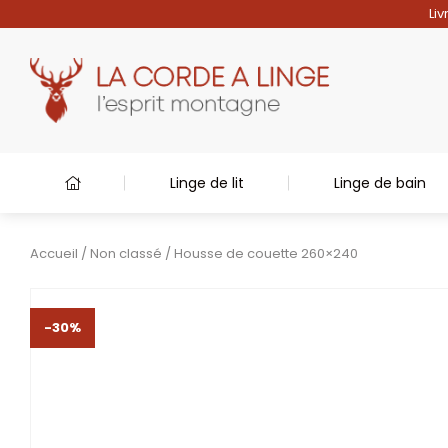
Liv
Linge de lit
Linge de bain
Accueil
/
Non classé
/ Housse de couette 260×240
-30%
-30%