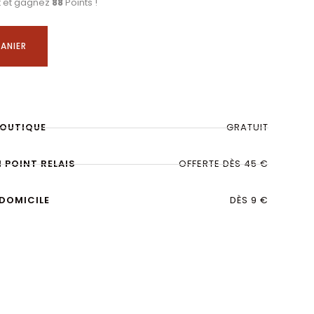
t et gagnez
88
Points !
ANIER
BOUTIQUE
GRATUIT
N POINT RELAIS
OFFERTE DÈS 45 €
 DOMICILE
DÈS 9 €