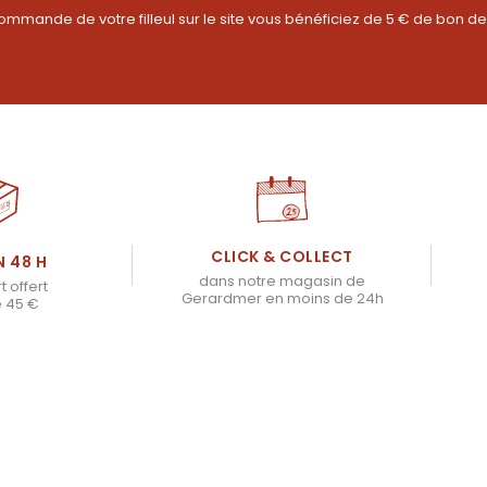
ommande de votre filleul sur le site vous bénéficiez de 5 € de bon de
CLICK & COLLECT
N 48 H
dans notre magasin de
t offert
Gerardmer en moins de 24h
e 45 €