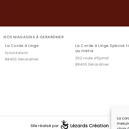
NOS MAGASINS À GERARDMER
La Corde à Linge
La Corde à Linge Spécial t
au mètre
1a bd Kelsch
302 route d’Epinal
88400 Gérardmer
88400 Gérardmer
La cord
mesure
Lézards
Création
Site réalisé par
choix 