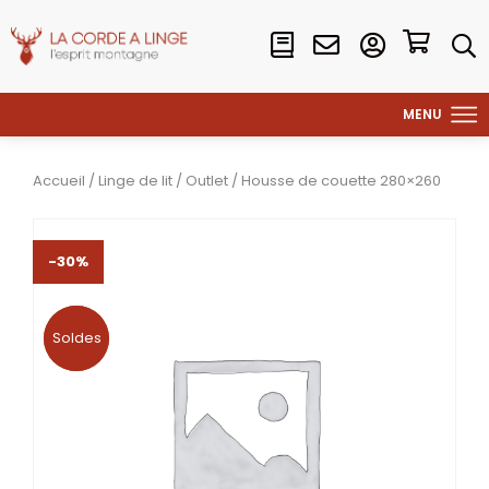
Accueil
/
Linge de lit
/
Outlet
/ Housse de couette 280×260
-30%
Soldes
Soldes