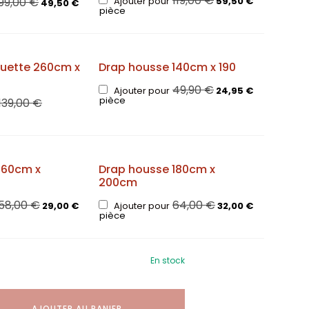
119,00
€
Ajouter pour
59,50
€
99,00
€
49,50
€
pièce
uette 260cm x
Drap housse 140cm x 190
49,90
€
Ajouter pour
24,95
€
pièce
139,00
€
160cm x
Drap housse 180cm x
200cm
58,00
€
64,00
€
29,00
€
Ajouter pour
32,00
€
pièce
En stock
AJOUTER AU PANIER