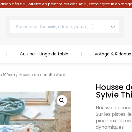
raison dès 5 €, offerte en point relais dès 45 €, retrait gratuit en mag
Cuisine - Linge de table
Voilage & Rideaux
x 190cm
/ Housse de couette Après
Housse d
Sylvie Thi
Housse de couet
Sur les pistes, 
pinceaux les es
dynamiques.