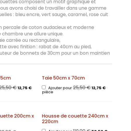
houettes composent un motif graphique et
ous avons choisi de travailler dans une gamme
elles : bleu encre, vert sauge, caramel, rose cuit
 en percale de coton audacieux et moderne
 chambre une allure unique.
ie carrée ou rectangulaire,
te avec finition : rabat de 40cm au pied,
uteur de bonnets de 30cm pour un bon maintien
65cm
Taie 50cm x 70cm
25,50
€
25,50
€
12,75
€
Ajouter pour
12,75
€
pièce
uette 200cm x
Housse de couette 240cm x
220cm