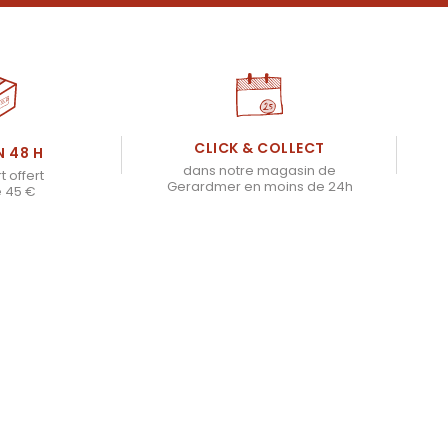
CLICK & COLLECT
N 48 H
dans notre magasin de
t offert
Gerardmer en moins de 24h
e 45 €