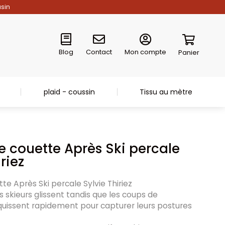
asin
Blog
Contact
Mon compte
Panier
plaid - coussin
Tissu au mètre
e couette Après Ski percale
riez
te Après Ski percale Sylvie Thiriez
les skieurs glissent tandis que les coups de
quissent rapidement pour capturer leurs postures