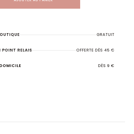
BOUTIQUE
GRATUIT
N POINT RELAIS
OFFERTE DÈS 45 €
 DOMICILE
DÈS 9 €