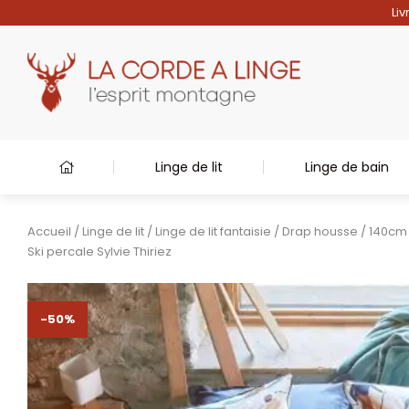
Liv
Linge de lit
Linge de bain
Accueil
/
Linge de lit
/
Linge de lit fantaisie
/
Drap housse
/
140cm 
Ski percale Sylvie Thiriez
-50%