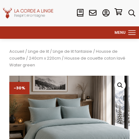
Accueil
/
Linge de lit
/
Linge de lit fantaisie
/
Housse de
couette
/
240cm x 220cm
/ Housse de couette coton lavé
Water green
-30%