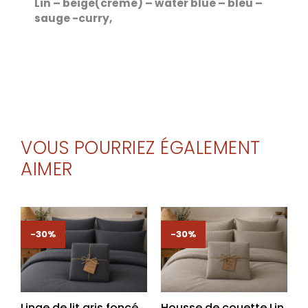
Lin – beige(crème) – water blue – bleu –
sauge -curry,
VOUS POURRIEZ ÉGALEMENT
AIMER
-30%
-30%
Linge de lit gris foncé
Housse de couette Lin