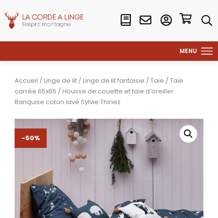
Accueil
/
Linge de lit
/
Linge de lit fantaisie
/
Taie
/
Taie
carrée 65x65
/ Housse de couette et taie d’oreiller
Banquise coton lavé Sylvie Thiriez
-50%