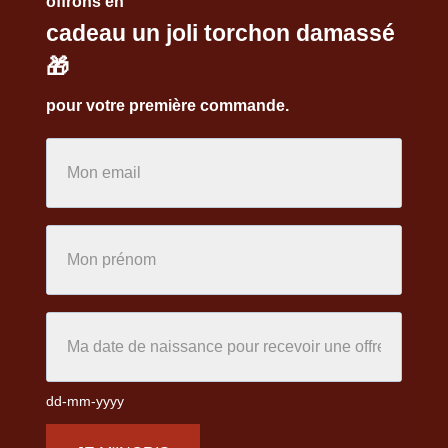
offrons en
cadeau un joli torchon damassé
🎁
pour votre première commande.
dd-mm-yyyy