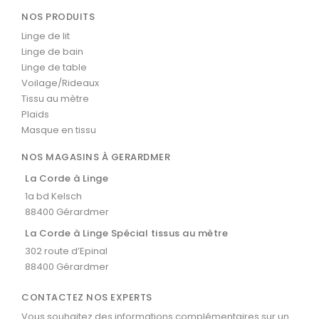
NOS PRODUITS
Linge de lit
Linge de bain
Linge de table
Voilage/Rideaux
Tissu au mètre
Plaids
Masque en tissu
NOS MAGASINS À GERARDMER
La Corde à Linge
1a bd Kelsch
88400 Gérardmer
La Corde à Linge Spécial tissus au mètre
302 route d’Epinal
88400 Gérardmer
CONTACTEZ NOS EXPERTS
Vous souhaitez des informations complémentaires sur un