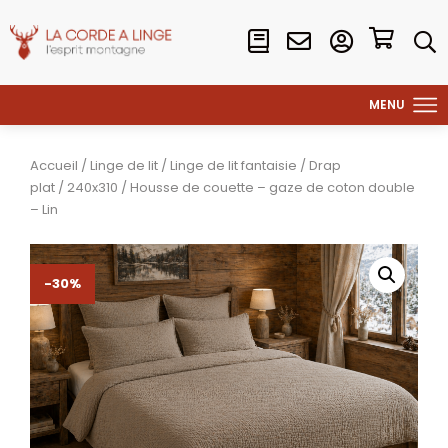
Accueil
/
Linge de lit
/
Linge de lit fantaisie
/
Drap
plat
/
240x310
/ Housse de couette – gaze de coton double
– Lin
-30%