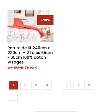
-30%
-30%
Parure de lit 240cm x
220cm + 2 taies 65cm
x 65cm 100% coton
Visages
57,00
€
39,90
€
…
1
2
3
4
7
8
9
→