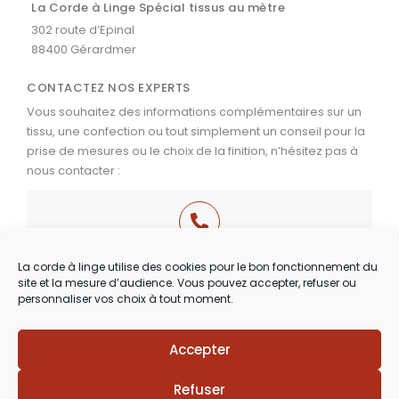
La Corde à Linge Spécial tissus au mètre
302 route d’Epinal
88400 Gérardmer
CONTACTEZ NOS EXPERTS
Vous souhaitez des informations complémentaires sur un
tissu, une confection ou tout simplement un conseil pour la
prise de mesures ou le choix de la finition, n’hésitez pas à
nous contacter :
03 29 60 49 17
La corde à linge utilise des cookies pour le bon fonctionnement du
site et la mesure d’audience. Vous pouvez accepter, refuser ou
Du Mardi au Samedi
personnaliser vos choix à tout moment.
de 9h30 à 12h00 & de 14h00 à 18h30
Accepter
Lézards
Création
Site réalisé par
Refuser