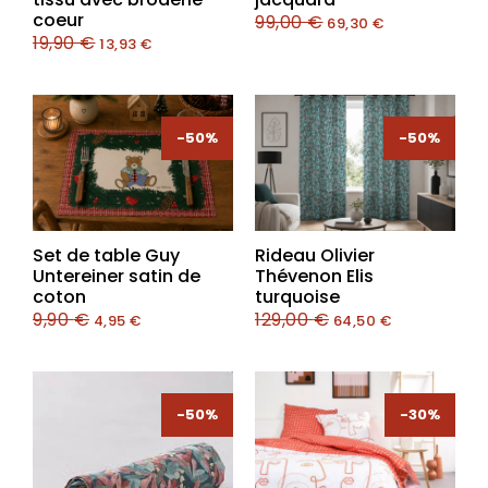
coeur
99,00
€
69,30
€
19,90
€
13,93
€
-50%
-50%
-50%
-50%
Set de table Guy
Rideau Olivier
Untereiner satin de
Thévenon Elis
coton
turquoise
9,90
€
129,00
€
4,95
€
64,50
€
-50%
-30%
-30%