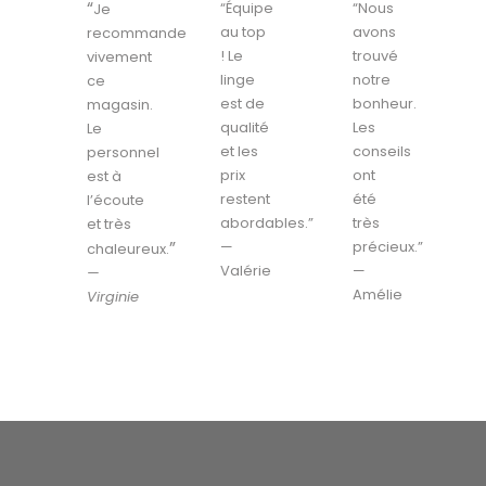
“
“Équipe
“Nous
Je
au top
avons
recommande
! Le
trouvé
vivement
linge
notre
ce
est de
bonheur.
magasin.
qualité
Les
Le
et les
conseils
personnel
prix
ont
est à
restent
été
l’écoute
abordables.”
très
et très
”
—
précieux.”
chaleureux.
Valérie
—
—
Amélie
Virginie