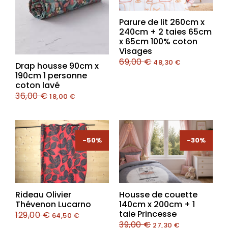
Parure de lit 260cm x
240cm + 2 taies 65cm
x 65cm 100% coton
Visages
69,00
€
48,30
€
Drap housse 90cm x
190cm 1 personne
coton lavé
36,00
€
18,00
€
-50%
-50%
-30%
-30%
Rideau Olivier
Housse de couette
Thévenon Lucarno
140cm x 200cm + 1
taie Princesse
129,00
€
64,50
€
39,00
€
27,30
€