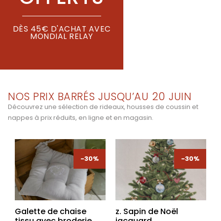
DÈS 45€ D'ACHAT AVEC
MONDIAL RELAY
NOS PRIX BARRÉS JUSQU’AU 20 JUIN
Découvrez une sélection de rideaux, housses de coussin et
nappes à prix réduits, en ligne et en magasin.
-30%
-30%
-30%
-30%
Galette de chaise
z. Sapin de Noël
tissu avec broderie
jacquard