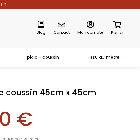
asin
Blog
Contact
Mon compte
Panier
plaid - coussin
Tissu au mètre
e coussin 45cm x 45cm
00
€
t et gagnez
19
Points !