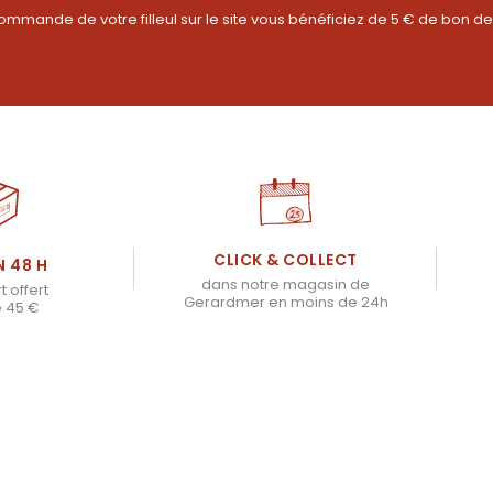
ommande de votre filleul sur le site vous bénéficiez de 5 € de bon de
CLICK & COLLECT
N 48 H
dans notre magasin de
t offert
Gerardmer en moins de 24h
e 45 €