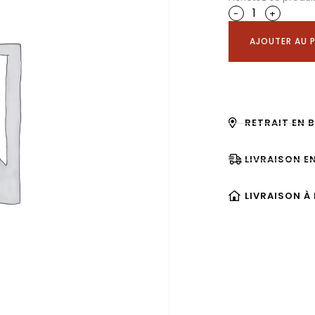
-
+
AJOUTER AU P
RETRAIT EN 
LIVRAISON E
LIVRAISON À