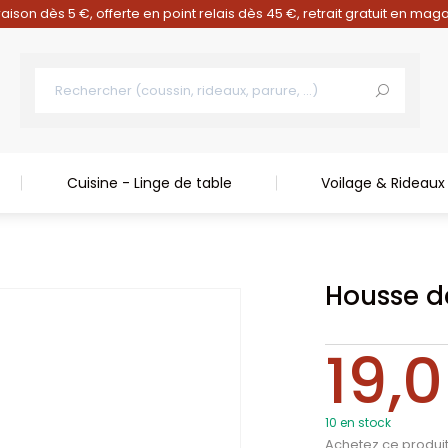
raison dès 5 €, offerte en point relais dès 45 €, retrait gratuit en mag
Cuisine - Linge de table
Voilage & Rideaux
Housse d
19,
10 en stock
Achetez ce produi