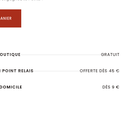
ANIER
BOUTIQUE
GRATUIT
N POINT RELAIS
OFFERTE DÈS 45 €
 DOMICILE
DÈS 9 €