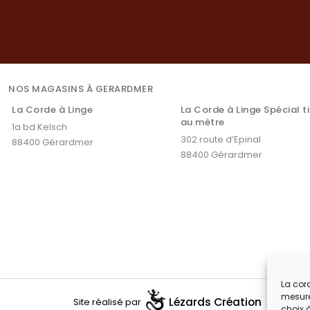
NOS MAGASINS À GERARDMER
La Corde à Linge
La Corde à Linge Spécial t
au mètre
1a bd Kelsch
302 route d’Epinal
88400 Gérardmer
88400 Gérardmer
La cord
mesure
Lézards
Création
Site réalisé par
choix 