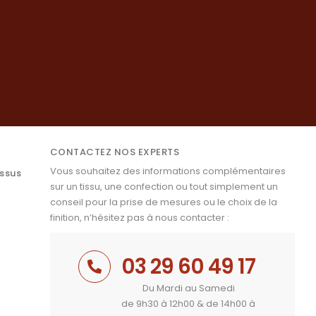
CONTACTEZ NOS EXPERTS
Vous souhaitez des informations complémentaires
issus
sur un tissu, une confection ou tout simplement un
conseil pour la prise de mesures ou le choix de la
finition, n’hésitez pas à nous contacter :
03 29 60 49 17
Du Mardi au Samedi
de 9h30 à 12h00 & de 14h00 à