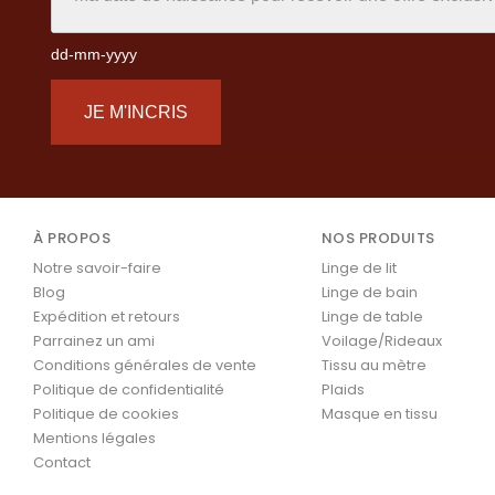
dd-mm-yyyy
JE M'INCRIS
À PROPOS
NOS PRODUITS
Notre savoir-faire
Linge de lit
Blog
Linge de bain
Expédition et retours
Linge de table
Parrainez un ami
Voilage/Rideaux
Conditions générales de vente
Tissu au mètre
Politique de confidentialité
Plaids
Politique de cookies
Masque en tissu
Mentions légales
Contact