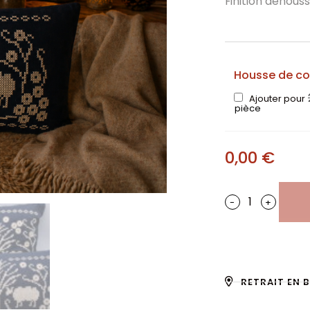
Finition déhous
Housse de co
Ajouter pour
pièce
0,00
€
-
+
RETRAIT EN 