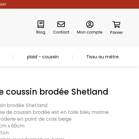
asin
Blog
Contact
Mon compte
Panier
plaid - coussin
Tissu au mètre
e coussin brodée Shetland
sin brodée Shetland
sse de coussin brodée est en toile bleu marine
oderie en point de croix beige
0cm x 60cm
oton