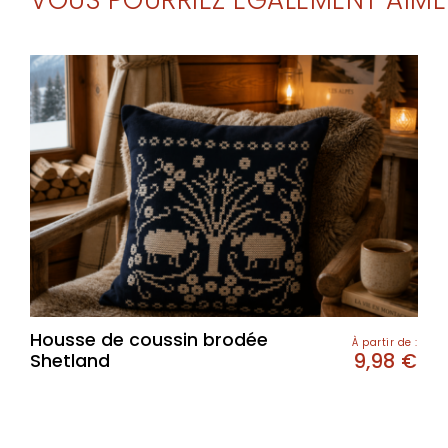
VOUS POURRIEZ ÉGALEMENT AIME
Housse de coussin brodée
À partir de :
9,98
€
Shetland