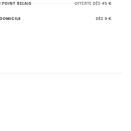
N POINT RELAIS
OFFERTE DÈS 45 €
 DOMICILE
DÈS 9 €