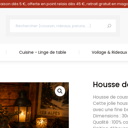
raison dès 5 €, offerte en point relais dès 45 €, retrait gratuit en mag
Cuisine - Linge de table
Voilage & Rideaux
d
Housse d
Housse de cous
Cette jolie hou
avec une fine br
Dimensions : 3
Qualité : 100% c