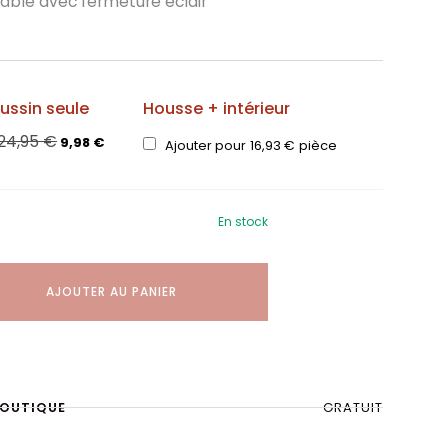
sable avec fermeture éclair
ussin seule
Housse + intérieur
24,95
€
9,98
€
Ajouter pour
16,93
€
pièce
En stock
AJOUTER AU PANIER
BOUTIQUE
GRATUIT