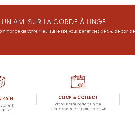
 UN AMI SUR LA CORDE À LINGE
ommande de votre filleul sur le site vous bénéficiez de 5 € de bon de
CLICK & COLLECT
N 48 H
dans notre magasin de
t offert
Gerardmer en moins de 24h
e 45 €