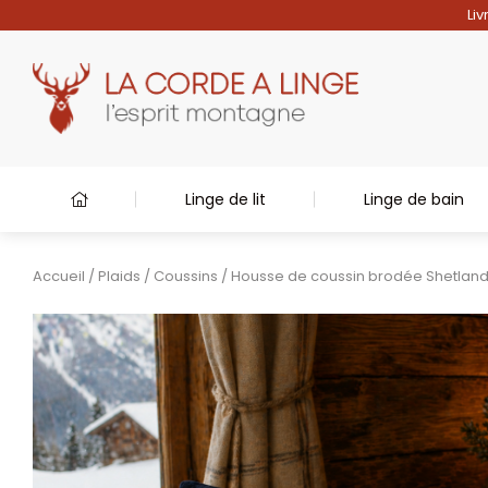
Liv
Linge de lit
Linge de bain
Accueil
/
Plaids
/
Coussins
/ Housse de coussin brodée Shetlan