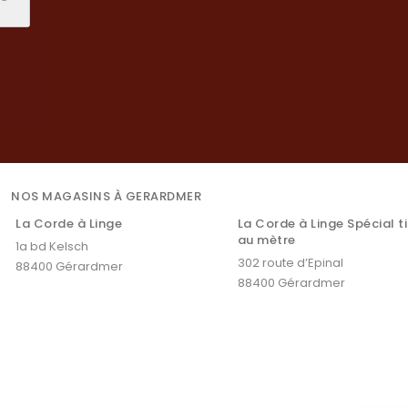
NOS MAGASINS À GERARDMER
La Corde à Linge
La Corde à Linge Spécial t
au mètre
1a bd Kelsch
302 route d’Epinal
88400 Gérardmer
88400 Gérardmer