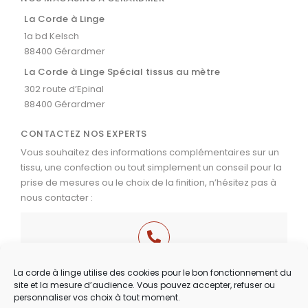
La Corde à Linge
1a bd Kelsch
88400 Gérardmer
La Corde à Linge Spécial tissus au mètre
302 route d’Epinal
88400 Gérardmer
CONTACTEZ NOS EXPERTS
Vous souhaitez des informations complémentaires sur un
tissu, une confection ou tout simplement un conseil pour la
prise de mesures ou le choix de la finition, n’hésitez pas à
nous contacter :
03 29 60 49 17
La corde à linge utilise des cookies pour le bon fonctionnement du
site et la mesure d’audience. Vous pouvez accepter, refuser ou
Du Mardi au Samedi
personnaliser vos choix à tout moment.
de 9h30 à 12h00 & de 14h00 à 18h30