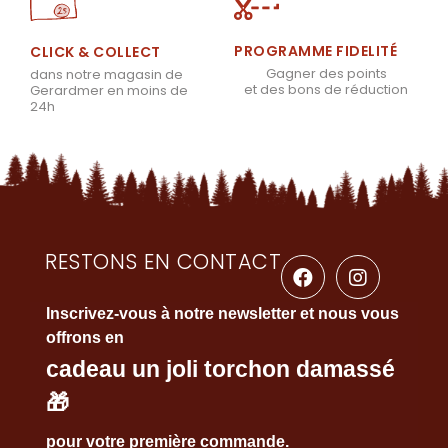
PROGRAMME FIDELITÉ
CLICK & COLLECT
Gagner des points
dans notre magasin de
et des bons de réduction
Gerardmer en moins de
24h
RESTONS EN CONTACT
Inscrivez-vous à notre newsletter et nous vous
offrons en
cadeau un joli torchon damassé
🎁
pour votre première commande.