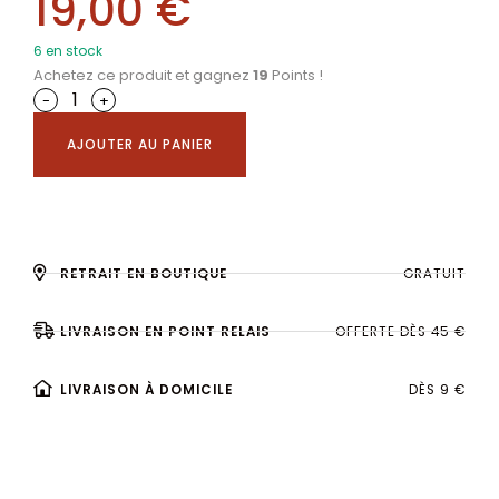
19,00
€
6 en stock
Achetez ce produit et gagnez
19
Points !
-
+
AJOUTER AU PANIER
RETRAIT EN BOUTIQUE
GRATUIT
LIVRAISON EN POINT RELAIS
OFFERTE DÈS 45 €
LIVRAISON À DOMICILE
DÈS 9 €