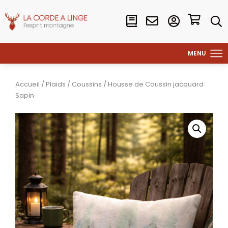
Accueil
/
Plaids
/
Coussins
/ Housse de Coussin jacquard
Sapin