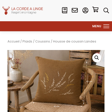
Accueil
/
Plaids
/
Coussins
/ Housse de coussin Landes