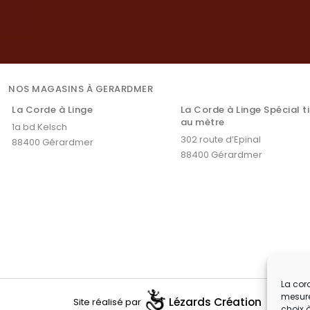
NOS MAGASINS À GERARDMER
La Corde à Linge
La Corde à Linge Spécial t
au mètre
1a bd Kelsch
302 route d’Epinal
88400 Gérardmer
88400 Gérardmer
La cord
mesure
Lézards
Création
Site réalisé par
choix 