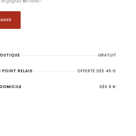
t et gagnez
10
Points !
ANIER
BOUTIQUE
GRATUIT
N POINT RELAIS
OFFERTE DÈS 45 €
 DOMICILE
DÈS 9 €