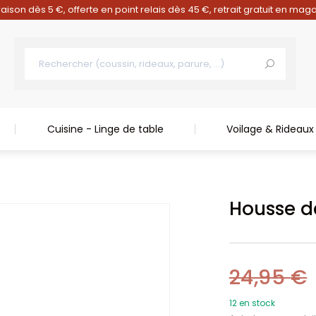
raison dès 5 €, offerte en point relais dès 45 €, retrait gratuit en mag
Cuisine - Linge de table
Voilage & Rideaux
Housse d
24,95
€
12 en stock