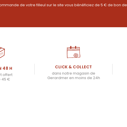
ommande de votre filleul sur le site vous bénéficiez de 5 € de bon de
CLICK & COLLECT
N 48 H
dans notre magasin de
t offert
Gerardmer en moins de 24h
e 45 €