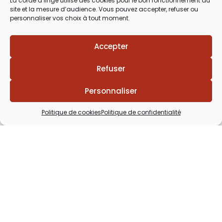
La corde à linge utilise des cookies pour le bon fonctionnement du
site et la mesure d’audience. Vous pouvez accepter, refuser ou
Du Mardi au Samedi
personnaliser vos choix à tout moment.
de 9h30 à 12h00 & de 14h00 à 18h30
Accepter
Refuser
Personnaliser
Politique de cookies
Politique de confidentialité
Lézards
Création
Site réalisé par