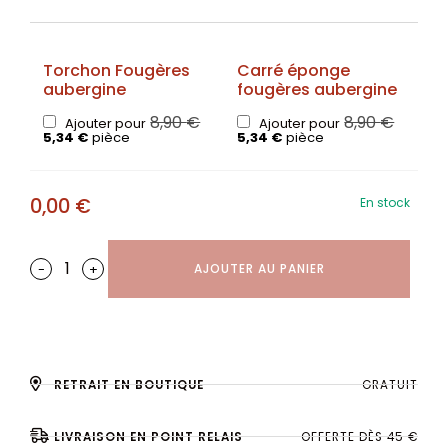
Torchon Fougères
Carré éponge
aubergine
fougères aubergine
8,90
€
8,90
€
Ajouter pour
Ajouter pour
5,34
€
pièce
5,34
€
pièce
0,00
€
En stock
-
+
AJOUTER AU PANIER
RETRAIT EN BOUTIQUE
GRATUIT
LIVRAISON EN POINT RELAIS
OFFERTE DÈS 45 €