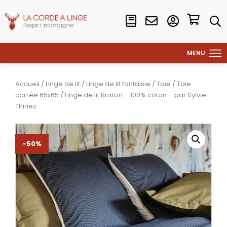
Accueil
/
Linge de lit
/
Linge de lit fantaisie
/
Taie
/
Taie
carrée 65x65
/ Linge de lit Brixton – 100% coton – par Sylvie
Thiriez
-50%