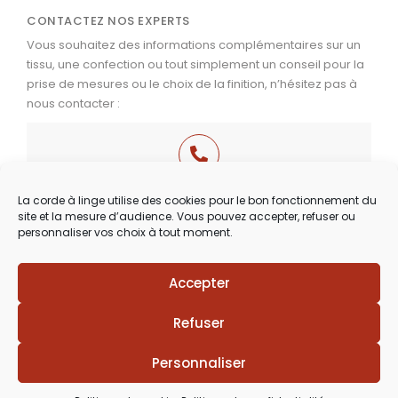
CONTACTEZ NOS EXPERTS
Vous souhaitez des informations complémentaires sur un
tissu, une confection ou tout simplement un conseil pour la
prise de mesures ou le choix de la finition, n’hésitez pas à
nous contacter :
03 29 60 49 17
La corde à linge utilise des cookies pour le bon fonctionnement du
site et la mesure d’audience. Vous pouvez accepter, refuser ou
Du Mardi au Samedi
personnaliser vos choix à tout moment.
de 9h30 à 12h00 & de 14h00 à 18h30
Accepter
Lézards
Création
Site réalisé par
Refuser
Personnaliser