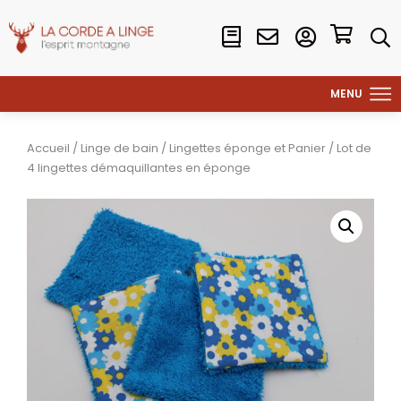
Accueil
/
Linge de bain
/
Lingettes éponge et Panier
/ Lot de
4 lingettes démaquillantes en éponge