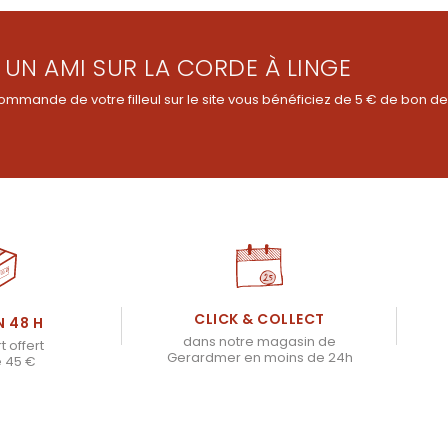
 UN AMI SUR LA CORDE À LINGE
ommande de votre filleul sur le site vous bénéficiez de 5 € de bon de
CLICK & COLLECT
N 48 H
dans notre magasin de
t offert
Gerardmer en moins de 24h
e 45 €