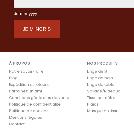
dd-mm-yyyy
JE M'INCRIS
À PROPOS
NOS PRODUITS
Notre savoir-faire
Linge de lit
Blog
Linge de bain
Expédition et retours
Linge de table
Parrainez un ami
Voilage/Rideaux
Conditions générales de vente
Tissu au mètre
Politique de confidentialité
Plaids
Politique de cookies
Masque en tissu
Mentions légales
Contact