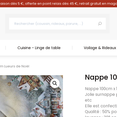
raison dès 5 €, offerte en point relais dès 45 €, retrait gratuit en mag
Cuisine - Linge de table
Voilage & Rideaux
m Lueurs de Noël
Nappe 10
Nappe 100cm x 
Jolie surnappe 
etc
Elle est confect
Qualité : 50% po