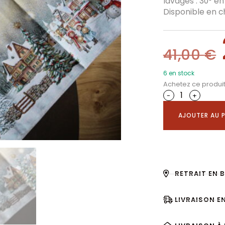
lavages : 30° e
Disponible en c
41,00
€
6 en stock
Achetez ce produi
-
+
AJOUTER AU P
RETRAIT EN 
LIVRAISON E