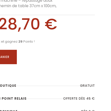
n machine – repassage doux
hemin de table 37cm x 100cm,
28,70
€
t et gagnez
29
Points !
ANIER
BOUTIQUE
GRATUIT
N POINT RELAIS
OFFERTE DÈS 45 €