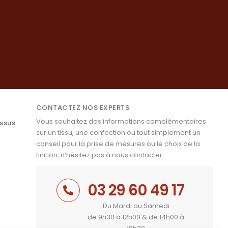
CONTACTEZ NOS EXPERTS
Vous souhaitez des informations complémentaires
issus
sur un tissu, une confection ou tout simplement un
conseil pour la prise de mesures ou le choix de la
finition, n’hésitez pas à nous contacter :
03 29 60 49 17
Du Mardi au Samedi
de 9h30 à 12h00 & de 14h00 à