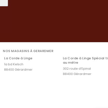
NOS MAGASINS À GERARDMER
La Corde à Linge
La Corde à Linge Spécial t
au mètre
1a bd Kelsch
302 route d’Epinal
88400 Gérardmer
88400 Gérardmer