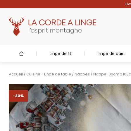
Liv
Linge de lit
Linge de bain
Accueil
/
Cuisine - Linge de table
/
Nappes
/ Nappe 100cm x 100c
-30%
-30%