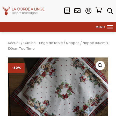
Accueil
/
Cuisine - Linge de table
/
Nappes
/ Nappe 100cm x
100cm Tea Time
-30%
-30%