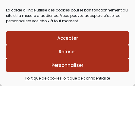
03 29 60 49 17
La corde à linge utilise des cookies pour le bon fonctionnement du
site et la mesure d’audience. Vous pouvez accepter, refuser ou
Du Mardi au Samedi
personnaliser vos choix à tout moment.
de 9h30 à 12h00 & de 14h00 à 18h30
Accepter
Refuser
Personnaliser
Politique de cookies
Politique de confidentialité
Lézards
Création
Site réalisé par