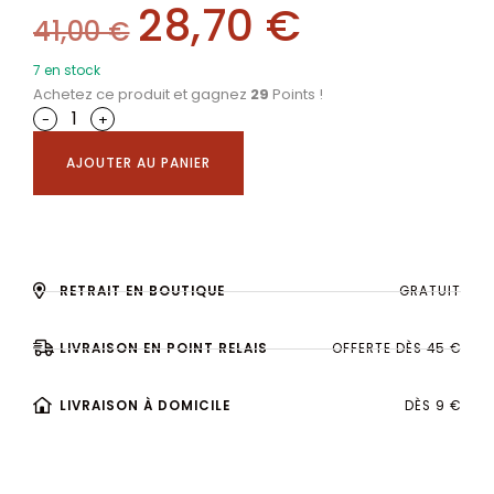
28,70
€
41,00
€
7 en stock
Achetez ce produit et gagnez
29
Points !
-
+
AJOUTER AU PANIER
RETRAIT EN BOUTIQUE
GRATUIT
LIVRAISON EN POINT RELAIS
OFFERTE DÈS 45 €
LIVRAISON À DOMICILE
DÈS 9 €