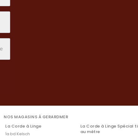
NOS MAGASINS À GERARDMER
La Corde à Linge
La Corde à Linge Spécial t
au mètre
1a bd Kelsch