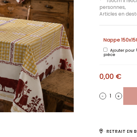
* 150cm x 190cm
personnes,
Articles en des
Nappe 150x15
Ajouter pour
pièce
0,00
€
-
+
RETRAIT EN 