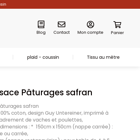
asin
Blog
Contact
Mon compte
Panier
plaid - coussin
Tissu au mètre
sace Pâturages safran
âturages safran
100% coton, design Guy Untereiner, imprimé à
cadrement de vaches et poulettes,
 dimensions : * 150cm x 150cm (nappe carrée) :
e ou carrée,