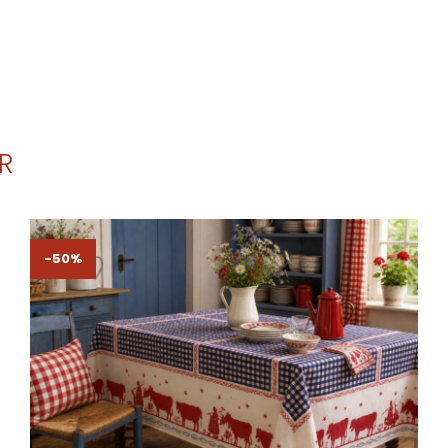
R
-50%