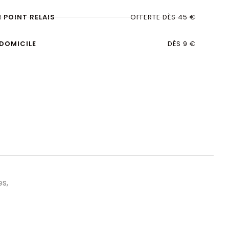
N POINT RELAIS
OFFERTE DÈS 45 €
 DOMICILE
DÈS 9 €
s,