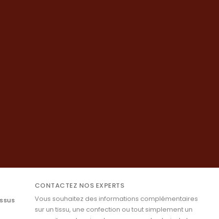
CONTACTEZ NOS EXPERTS
Vous souhaitez des informations complémentaires
issus
sur un tissu, une confection ou tout simplement un