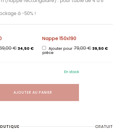
 (nappe rectangulaire) : pour table de 4 à 6
tockage à -50% !
0
Nappe 150x190
69,00
€
79,00
€
34,50
€
Ajouter pour
39,50
€
pièce
En stock
AJOUTER AU PANIER
BOUTIQUE
GRATUIT