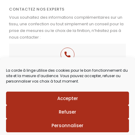
CONTACTEZ NOS EXPERTS
Vous souhaitez des informations complémentaires sur un
tissu, une confection ou tout simplement un conseil pour la
prise de mesures ou le choix de la finition, n’hésitez pas à
nous contacter :
03 29 60 49 17
La corde à linge utilise des cookies pour le bon fonctionnement du
site et la mesure d’audience. Vous pouvez accepter, refuser ou
Du Mardi au Samedi
personnaliser vos choix à tout moment.
de 9h30 à 12h00 & de 14h00 à 18h30
Accepter
Lézards
Création
Site réalisé par
Refuser
Personnaliser