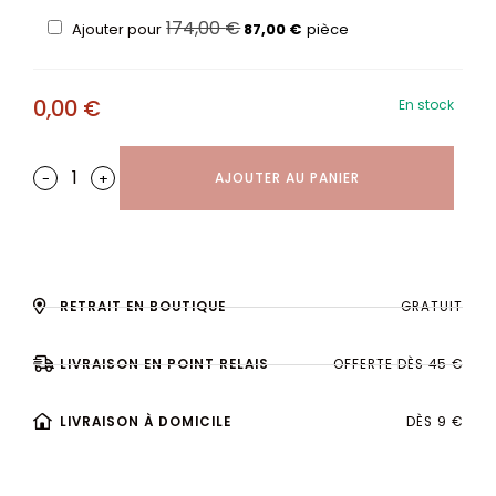
174,00
€
Ajouter pour
87,00
€
pièce
0,00
€
En stock
-
+
AJOUTER AU PANIER
RETRAIT EN BOUTIQUE
GRATUIT
LIVRAISON EN POINT RELAIS
OFFERTE DÈS 45 €
LIVRAISON À DOMICILE
DÈS 9 €