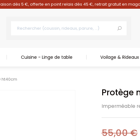
raison dès 5 €, offerte en point relais dès 45 €, retrait gratuit en mag
Cuisine - Linge de table
Voilage & Rideaux
0 ht40cm
Protège 
Imperméable re
55,00
€