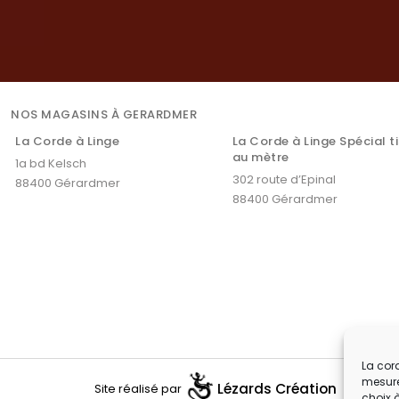
NOS MAGASINS À GERARDMER
La Corde à Linge
La Corde à Linge Spécial t
au mètre
1a bd Kelsch
302 route d’Epinal
88400 Gérardmer
88400 Gérardmer
La cord
mesure
Lézards
Création
Site réalisé par
choix 