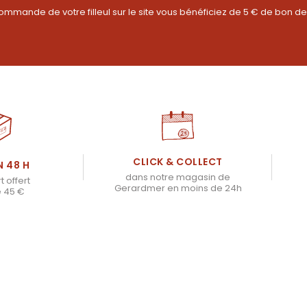
ommande de votre filleul sur le site vous bénéficiez de 5 € de bon de
CLICK & COLLECT
N 48 H
dans notre magasin de
t offert
Gerardmer en moins de 24h
e 45 €