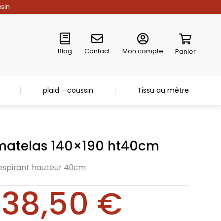
asin
Blog
Contact
Mon compte
Panier
plaid - coussin
Tissu au mètre
matelas 140×190 ht40cm
spirant hauteur 40cm
38,50
€