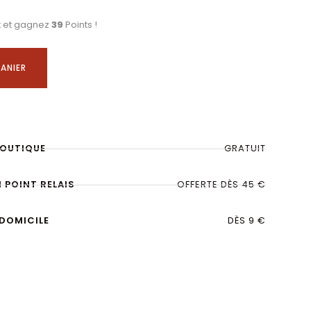
t et gagnez
39
Points !
ANIER
BOUTIQUE
GRATUIT
N POINT RELAIS
OFFERTE DÈS 45 €
 DOMICILE
DÈS 9 €