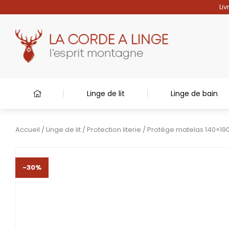
Liv
Linge de lit
Linge de bain
Accueil
/
Linge de lit
/
Protection literie
/ Protège matelas 140×19
-30%