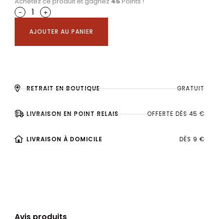
Achetez ce produit et gagnez
45
Points !
-
+
AJOUTER AU PANIER
RETRAIT EN BOUTIQUE
GRATUIT
LIVRAISON EN POINT RELAIS
OFFERTE DÈS 45 €
LIVRAISON À DOMICILE
DÈS 9 €
Avis produits