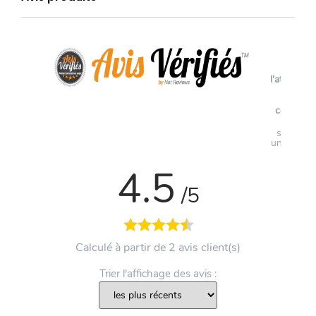
Voir
l'attestati
de
confianc
Avis
soumis à
un contrô
4.5
/5
Calculé à partir de 2 avis client(s)
Trier l'affichage des avis :