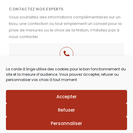
CONTACTEZ NOS EXPERTS
Vous souhaitez des informations complémentaires sur un
tissu, une confection ou tout simplement un conseil pour la
prise de mesures ou le choix de la finition, n’hésitez pas à
nous contacter :
03 29 60 49 17
La corde à linge utilise des cookies pour le bon fonctionnement du
site et la mesure d’audience. Vous pouvez accepter, refuser ou
Du Mardi au Samedi
personnaliser vos choix à tout moment.
de 9h30 à 12h00 & de 14h00 à 18h30
Accepter
Lézards
Création
Site réalisé par
Refuser
Personnaliser