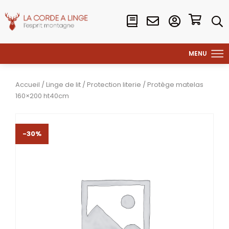
Accueil
/
Linge de lit
/
Protection literie
/ Protège matelas
160×200 ht40cm
-30%