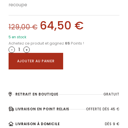
recoupe
64,50
€
129,00
€
5 en stock
Achetez ce produit et gagnez
65
Points !
-
+
AJOUTER AU PANIER
RETRAIT EN BOUTIQUE
GRATUIT
LIVRAISON EN POINT RELAIS
OFFERTE DÈS 45 €
LIVRAISON À DOMICILE
DÈS 9 €