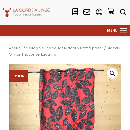
Accueil
/
Voilage & Rideaux
/
Rideaux Prêt à poser
/ Rideau
Olivier Thévenon Lucarno
-50%
-50%