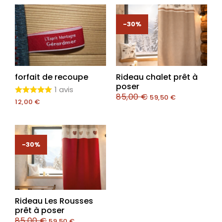
-30%
forfait de recoupe
Rideau chalet prêt à
poser
1 avis
85,00
€
59,50
€
12,00
€
-30%
Rideau Les Rousses
prêt à poser
85,00
€
59,50
€