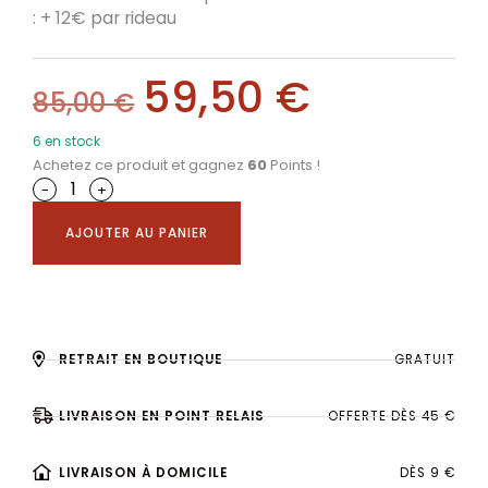
: + 12€ par rideau
59,50
€
85,00
€
6 en stock
Achetez ce produit et gagnez
60
Points !
-
+
AJOUTER AU PANIER
RETRAIT EN BOUTIQUE
GRATUIT
LIVRAISON EN POINT RELAIS
OFFERTE DÈS 45 €
LIVRAISON À DOMICILE
DÈS 9 €