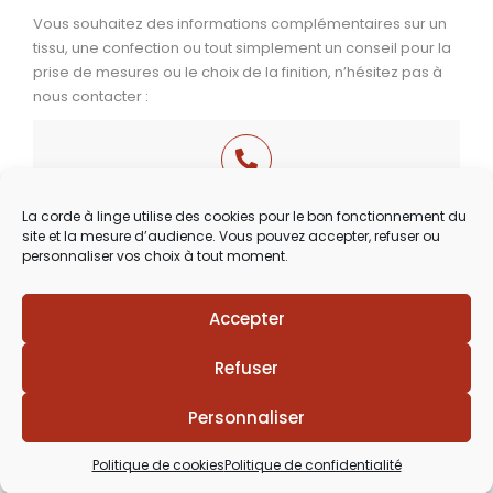
Vous souhaitez des informations complémentaires sur un
tissu, une confection ou tout simplement un conseil pour la
prise de mesures ou le choix de la finition, n’hésitez pas à
nous contacter :
03 29 60 49 17
La corde à linge utilise des cookies pour le bon fonctionnement du
site et la mesure d’audience. Vous pouvez accepter, refuser ou
Du Mardi au Samedi
personnaliser vos choix à tout moment.
de 9h30 à 12h00 & de 14h00 à 18h30
Accepter
Lézards
Création
Site réalisé par
Refuser
Personnaliser
Politique de cookies
Politique de confidentialité