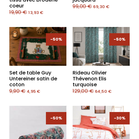
coeur
99,00
€
69,30
€
19,90
€
13,93
€
-50%
-50%
-50%
-50%
Set de table Guy
Rideau Olivier
Untereiner satin de
Thévenon Elis
coton
turquoise
9,90
€
129,00
€
4,95
€
64,50
€
-50%
-30%
-30%