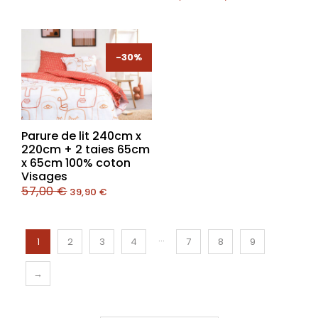
-30%
-30%
Parure de lit 240cm x
220cm + 2 taies 65cm
x 65cm 100% coton
Visages
57,00
€
39,90
€
…
1
2
3
4
7
8
9
→