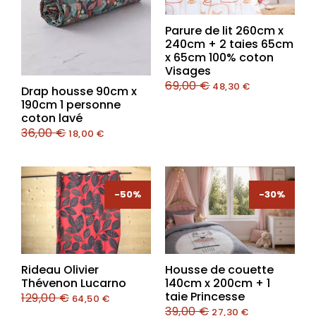
Parure de lit 260cm x
240cm + 2 taies 65cm
x 65cm 100% coton
Visages
69,00
€
48,30
€
Drap housse 90cm x
190cm 1 personne
coton lavé
36,00
€
18,00
€
-50%
-50%
-30%
-30%
Rideau Olivier
Housse de couette
Thévenon Lucarno
140cm x 200cm + 1
taie Princesse
129,00
€
64,50
€
39,00
€
27,30
€