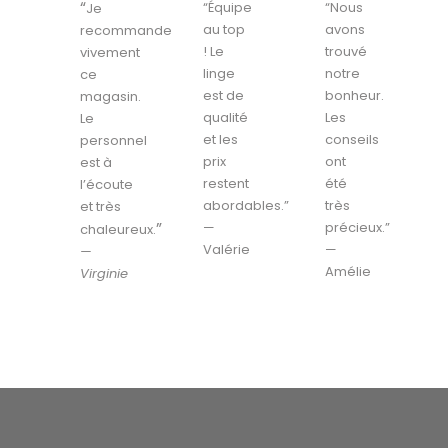
“
“Équipe
“Nous
Je
au top
avons
recommande
! Le
trouvé
vivement
linge
notre
ce
est de
bonheur.
magasin.
qualité
Les
Le
et les
conseils
personnel
prix
ont
est à
restent
été
l’écoute
abordables.”
très
et très
”
—
précieux.”
chaleureux.
Valérie
—
—
Amélie
Virginie