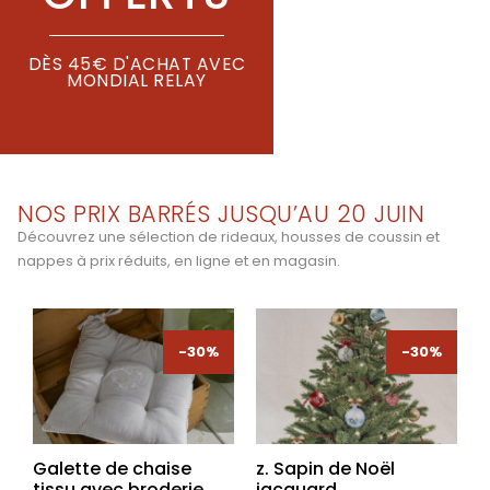
DÈS 45€ D'ACHAT AVEC
MONDIAL RELAY
NOS PRIX BARRÉS JUSQU’AU 20 JUIN
Découvrez une sélection de rideaux, housses de coussin et
nappes à prix réduits, en ligne et en magasin.
-30%
-30%
-30%
-30%
Galette de chaise
z. Sapin de Noël
tissu avec broderie
jacquard