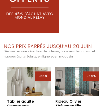
DÈS 45€ D'ACHAT AVEC
MONDIAL RELAY
NOS PRIX BARRÉS JUSQU’AU 20 JUIN
Découvrez une sélection de rideaux, housses de coussin et
nappes à prix réduits, en ligne et en magasin.
-30%
-30%
-50%
-50%
Tablier adulte
Rideau Olivier
Constance
Thévenon Elis