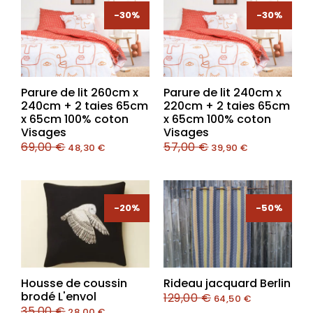
-30%
-30%
-30%
-30%
Parure de lit 260cm x
Parure de lit 240cm x
240cm + 2 taies 65cm
220cm + 2 taies 65cm
x 65cm 100% coton
x 65cm 100% coton
Visages
Visages
69,00
€
57,00
€
48,30
€
39,90
€
-20%
-50%
Housse de coussin
Rideau jacquard Berlin
brodé L'envol
129,00
€
64,50
€
35,00
€
28,00
€