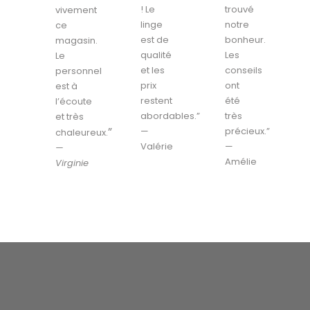
! Le
trouvé
vivement
linge
notre
ce
est de
bonheur.
magasin.
qualité
Les
Le
et les
conseils
personnel
prix
ont
est à
restent
été
l’écoute
abordables.”
très
et très
”
—
précieux.”
chaleureux.
Valérie
—
—
Amélie
Virginie