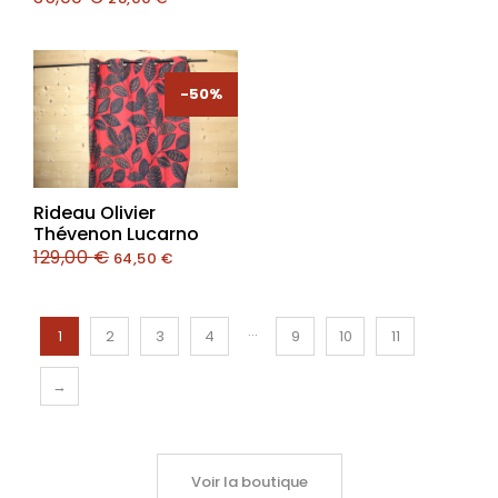
-50%
-50%
Rideau Olivier
Thévenon Lucarno
129,00
€
64,50
€
…
1
2
3
4
9
10
11
→
Voir la boutique