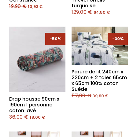
turquoise
19,90
€
13,93
€
129,00
€
64,50
€
-50%
-30%
-30%
Parure de lit 240cm x
220cm + 2 taies 65cm
x 65cm 100% coton
Suède
57,00
€
39,90
€
Drap housse 90cm x
190cm 1 personne
coton lavé
36,00
€
18,00
€