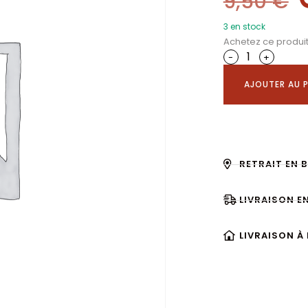
9,50
€
3 en stock
Achetez ce produi
-
+
AJOUTER AU P
RETRAIT EN 
LIVRAISON E
LIVRAISON À