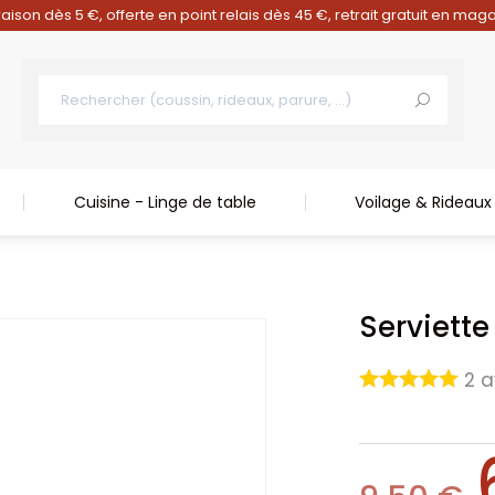
raison dès 5 €, offerte en point relais dès 45 €, retrait gratuit en mag
Cuisine - Linge de table
Voilage & Rideaux
Serviett
2
a