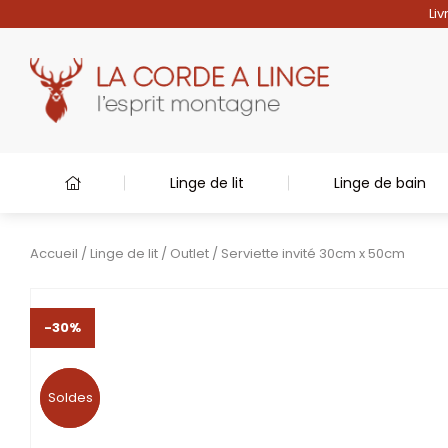
Liv
Linge de lit
Linge de bain
Accueil
/
Linge de lit
/
Outlet
/ Serviette invité 30cm x 50cm
-30%
Soldes
Soldes