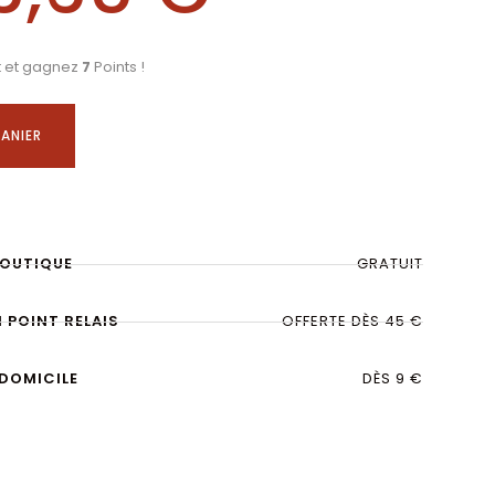
t et gagnez
7
Points !
ANIER
BOUTIQUE
GRATUIT
N POINT RELAIS
OFFERTE DÈS 45 €
 DOMICILE
DÈS 9 €