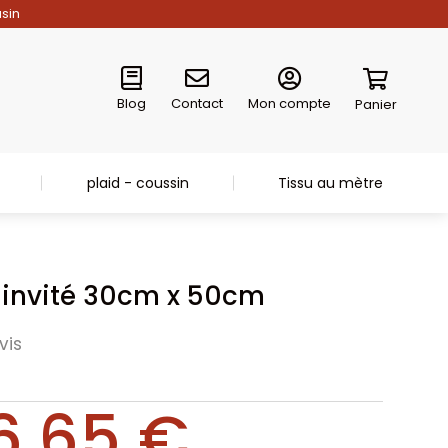
asin
Blog
Contact
Mon compte
Panier
plaid - coussin
Tissu au mètre
e invité 30cm x 50cm
vis
6,65
€