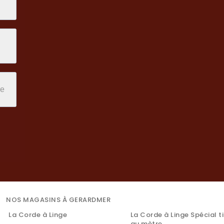
NOS MAGASINS À GERARDMER
La Corde à Linge
La Corde à Linge Spécial t
au mètre