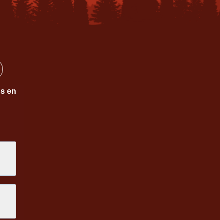
ns en