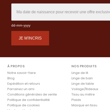
dd-mm-yyyy
JE M'INCRIS
À PROPOS
NOS PRODUITS
Notre savoir-faire
Linge de lit
Blog
Linge de bain
Expédition et retours
Linge de table
Parrainez un ami
Voilage/Rideaux
Conditions générales de vente
Tissu au mètre
Politique de confidentialité
Plaids
Politique de cookies
Masque en tissu