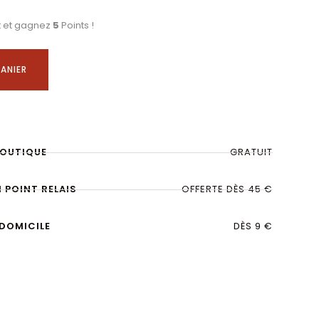
t et gagnez
5
Points !
ANIER
BOUTIQUE
GRATUIT
N POINT RELAIS
OFFERTE DÈS 45 €
 DOMICILE
DÈS 9 €