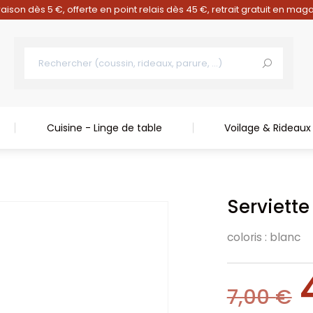
raison dès 5 €, offerte en point relais dès 45 €, retrait gratuit en mag
Cuisine - Linge de table
Voilage & Rideaux
Serviett
coloris : blanc
7,00
€