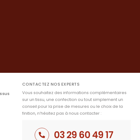
CONTACTEZ NOS EXPERTS
Vous souhaitez des informations complémentaires
issus
sur un tissu, une confection ou tout simplement un
conseil pour la prise de mesures ou le choix de la
finition, n’hésitez pas à nous contacter :
03 29 60 49 17