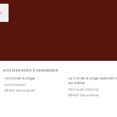
NOS MAGASINS À GERARDMER
La Corde à Linge
La Corde à Linge Spécial t
au mètre
1a bd Kelsch
302 route d’Epinal
88400 Gérardmer
88400 Gérardmer