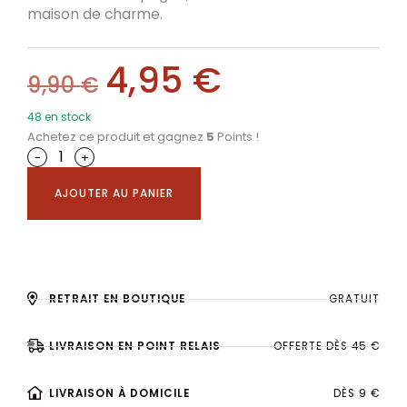
maison de charme.
4,95
€
9,90
€
48 en stock
Achetez ce produit et gagnez
5
Points !
-
+
AJOUTER AU PANIER
RETRAIT EN BOUTIQUE
GRATUIT
LIVRAISON EN POINT RELAIS
OFFERTE DÈS 45 €
LIVRAISON À DOMICILE
DÈS 9 €