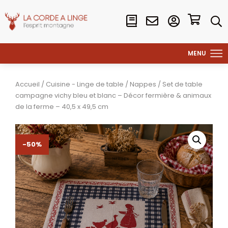
Accueil
/
Cuisine - Linge de table
/
Nappes
/ Set de table
campagne vichy bleu et blanc – Décor fermière & animaux
de la ferme – 40,5 x 49,5 cm
-50%