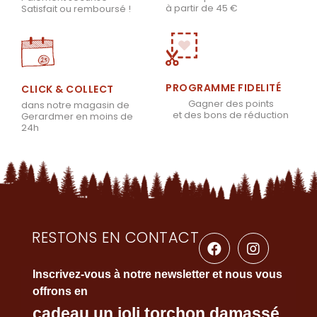
à partir de 45 €
Satisfait ou remboursé !
PROGRAMME FIDELITÉ
CLICK & COLLECT
Gagner des points
dans notre magasin de
et des bons de réduction
Gerardmer en moins de
24h
RESTONS EN CONTACT
Inscrivez-vous à notre newsletter et nous vous
offrons en
cadeau un joli torchon damassé