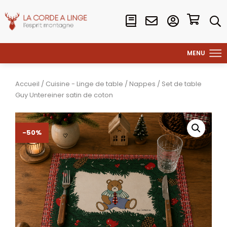
Accueil
/
Cuisine - Linge de table
/
Nappes
/ Set de table
Guy Untereiner satin de coton
-50%
-50%