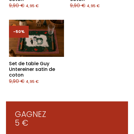
9,90
€
9,90
€
4,95
€
4,95
€
-50%
-50%
Set de table Guy
Untereiner satin de
coton
9,90
€
4,95
€
GAGNEZ
5 €