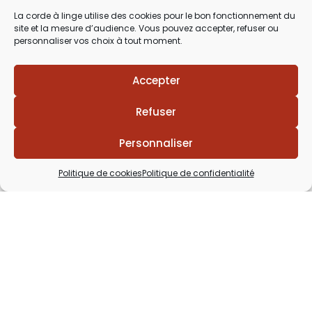
03 29 60 49 17
La corde à linge utilise des cookies pour le bon fonctionnement du
site et la mesure d’audience. Vous pouvez accepter, refuser ou
Du Mardi au Samedi
personnaliser vos choix à tout moment.
de 9h30 à 12h00 & de 14h00 à 18h30
Accepter
Refuser
Personnaliser
Politique de cookies
Politique de confidentialité
Lézards
Création
Site réalisé par