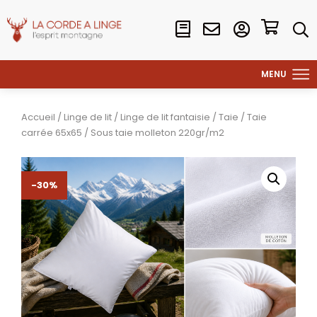
Accueil
/
Linge de lit
/
Linge de lit fantaisie
/
Taie
/
Taie
carrée 65x65
/ Sous taie molleton 220gr/m2
-30%