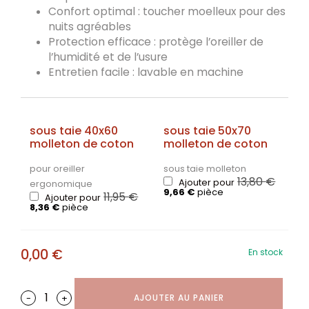
Confort optimal
: toucher moelleux pour des
nuits agréables
Protection efficace
: protège l’oreiller de
l’humidité et de l’usure
Entretien facile
: lavable en machine
sous taie 40x60
sous taie 50x70
molleton de coton
molleton de coton
pour oreiller
sous taie molleton
13,80
€
Ajouter pour
ergonomique
9,66
€
pièce
11,95
€
Ajouter pour
8,36
€
pièce
0,00
€
En stock
-
+
AJOUTER AU PANIER