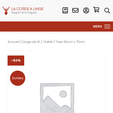
Accueil
/
Linge de lit
/
Outlet
/ Taie 50cm x 70cm
-50%
Soldes
Soldes