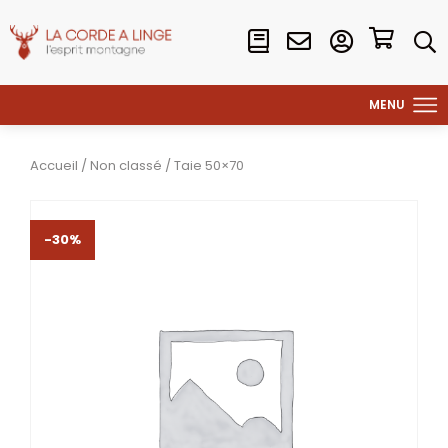
Accueil
/
Non classé
/ Taie 50×70
-30%