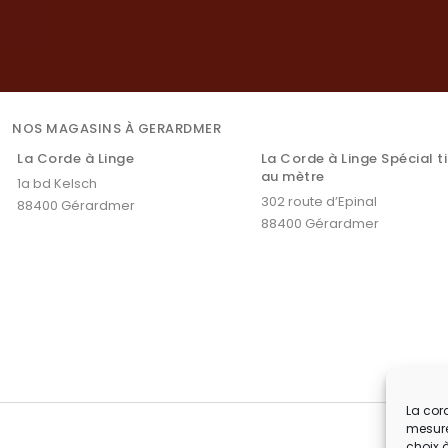
NOS MAGASINS À GERARDMER
La Corde à Linge
La Corde à Linge Spécial t
au mètre
1a bd Kelsch
302 route d’Epinal
88400 Gérardmer
88400 Gérardmer
La cord
mesure
choix 