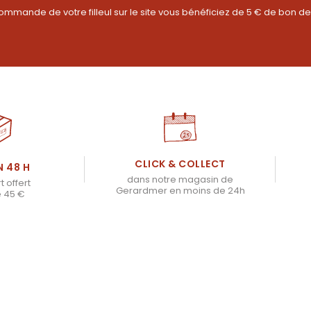
ommande de votre filleul sur le site vous bénéficiez de 5 € de bon de
CLICK & COLLECT
N 48 H
dans notre magasin de
t offert
Gerardmer en moins de 24h
e 45 €