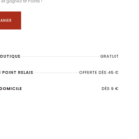
t et gagnez
17
Points !
ANIER
BOUTIQUE
GRATUIT
N POINT RELAIS
OFFERTE DÈS 45 €
 DOMICILE
DÈS 9 €