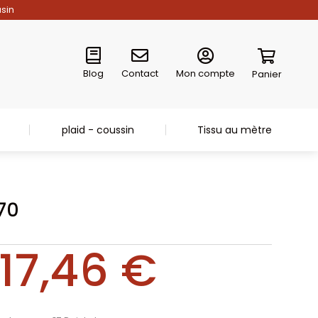
asin
Blog
Contact
Mon compte
Panier
plaid - coussin
Tissu au mètre
70
17,46
€