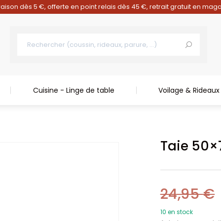
raison dès 5 €, offerte en point relais dès 45 €, retrait gratuit en mag
Cuisine - Linge de table
Voilage & Rideaux
Taie 50×
24,95
€
10 en stock