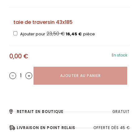
taie de traversin 43x185
23,50
€
Ajouter pour
16,45
€
pièce
0,00
€
En stock
-
+
AJOUTER AU PANIER
RETRAIT EN BOUTIQUE
GRATUIT
LIVRAISON EN POINT RELAIS
OFFERTE DÈS 45 €