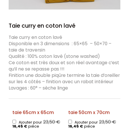
Taie curry en coton lavé
Taie curry en coton lavé
Disponible en 3 dimensions : 65×65 – 50×70 –
taie de traversin
Qualité : 100% coton lavé (stone washed)
Ce coton est très doux et son réel avantage
c’est
qu’il ne se repasse pas !!!
Finition une double piqûre termine la taie d’oreiller
sur les 4 côtés – finition avec un rabat intérieur
Lavages : 60° – sèche linge
taie 65cm x 65cm
taie 50cm x 70cm
23,50
€
23,50
€
Ajouter pour
Ajouter pour
16,45
€
pièce
16,45
€
pièce