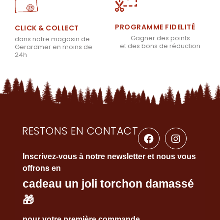
PROGRAMME FIDELITÉ
CLICK & COLLECT
Gagner des points
dans notre magasin de
et des bons de réduction
Gerardmer en moins de
24h
RESTONS EN CONTACT
Inscrivez-vous à notre newsletter et nous vous
offrons en
cadeau un joli torchon damassé
🎁
pour votre première commande.