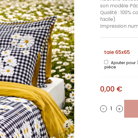
son modèle Pâq
Qualité : 100% 
facile)
Impression numé
taie 65x65
Ajouter pour
pièce
0,00
€
-
+