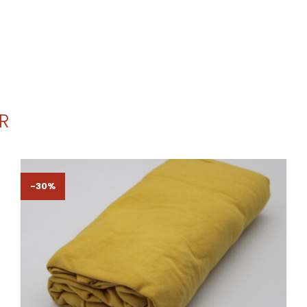
R
-30%