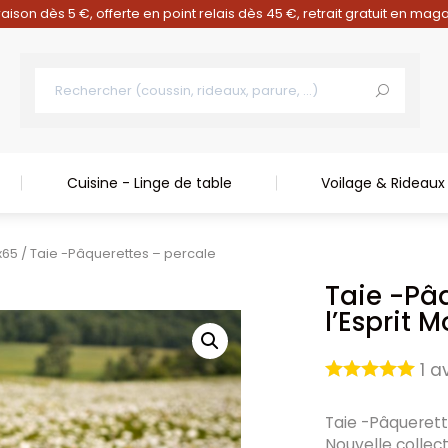
raison dès 5 €, offerte en point relais dès 45 €, retrait gratuit en mag
Cuisine - Linge de table
Voilage & Rideaux
x65
/ Taie -Pâquerettes – percale
Taie -Pâ
l’Esprit 
1
av
Taie -Pâquerett
Nouvelle collec