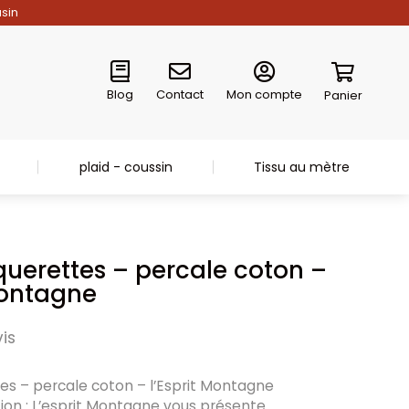
asin
Blog
Contact
Mon compte
Panier
plaid - coussin
Tissu au mètre
querettes – percale coton –
Montagne
is
es – percale coton – l’Esprit Montagne
tion : L’esprit Montagne vous présente