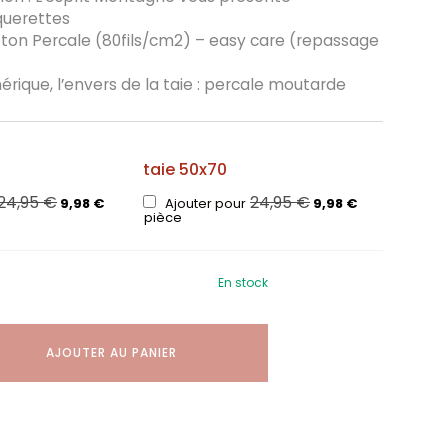
uerettes
coton Percale (80fils/cm2) – easy care (repassage
rique, l’envers de la taie : percale moutarde
taie 50x70
24,95
€
24,95
€
9,98
€
Ajouter pour
9,98
€
pièce
En stock
AJOUTER AU PANIER