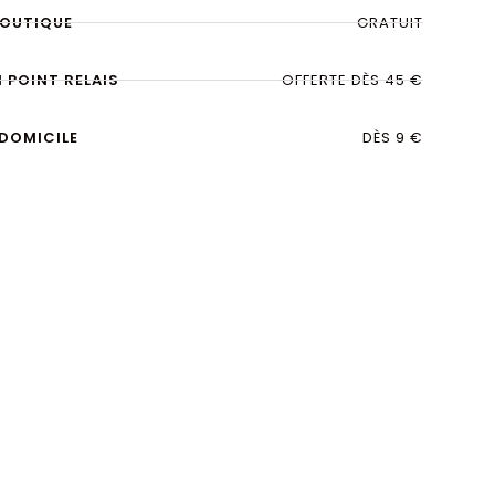
BOUTIQUE
GRATUIT
N POINT RELAIS
OFFERTE DÈS 45 €
 DOMICILE
DÈS 9 €