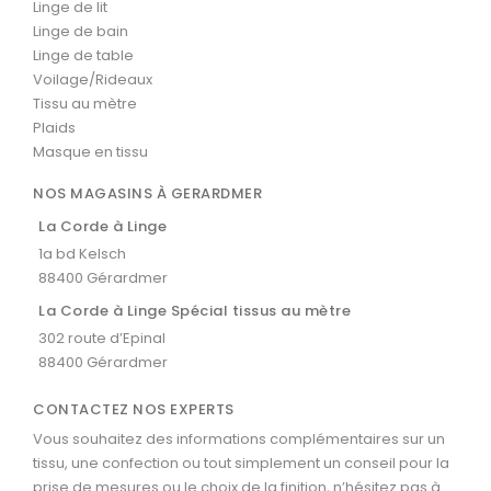
Linge de lit
Linge de bain
Linge de table
Voilage/Rideaux
Tissu au mètre
Plaids
Masque en tissu
NOS MAGASINS À GERARDMER
La Corde à Linge
1a bd Kelsch
88400 Gérardmer
La Corde à Linge Spécial tissus au mètre
302 route d’Epinal
88400 Gérardmer
CONTACTEZ NOS EXPERTS
Vous souhaitez des informations complémentaires sur un
tissu, une confection ou tout simplement un conseil pour la
prise de mesures ou le choix de la finition, n’hésitez pas à