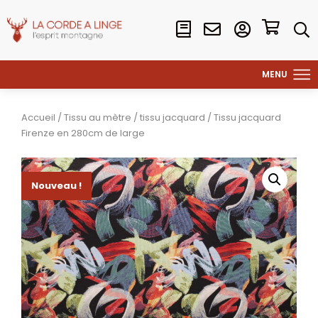
Accueil
/
Tissu au mètre
/
tissu jacquard
/ Tissu jacquard
Firenze en 280cm de large
Nouveau !