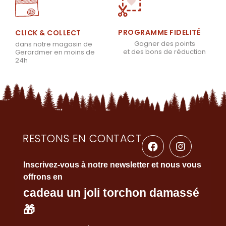
PROGRAMME FIDELITÉ
CLICK & COLLECT
Gagner des points
dans notre magasin de
et des bons de réduction
Gerardmer en moins de
24h
RESTONS EN CONTACT
Inscrivez-vous à notre newsletter et nous vous
offrons en
cadeau un joli torchon damassé
🎁