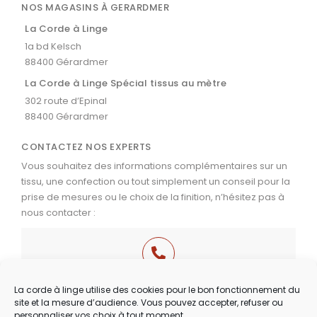
NOS MAGASINS À GERARDMER
La Corde à Linge
1a bd Kelsch
88400 Gérardmer
La Corde à Linge Spécial tissus au mètre
302 route d’Epinal
88400 Gérardmer
CONTACTEZ NOS EXPERTS
Vous souhaitez des informations complémentaires sur un
tissu, une confection ou tout simplement un conseil pour la
prise de mesures ou le choix de la finition, n’hésitez pas à
nous contacter :
03 29 60 49 17
La corde à linge utilise des cookies pour le bon fonctionnement du
site et la mesure d’audience. Vous pouvez accepter, refuser ou
Du Mardi au Samedi
personnaliser vos choix à tout moment.