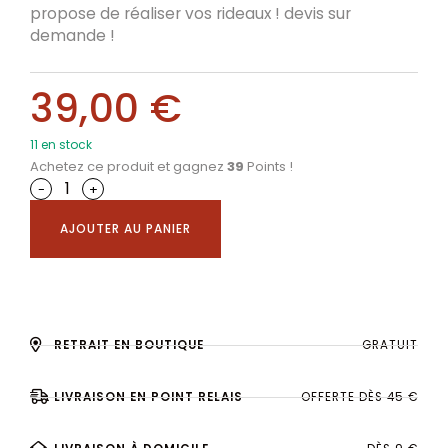
propose de réaliser vos rideaux ! devis sur
demande !
39,00
€
11 en stock
Achetez ce produit et gagnez
39
Points !
-
+
AJOUTER AU PANIER
RETRAIT EN BOUTIQUE
GRATUIT
LIVRAISON EN POINT RELAIS
OFFERTE DÈS 45 €